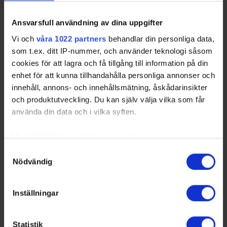
Date
Game
Venue
Ansvarsfull användning av dina uppgifter
2015-03-22 17:15
Boo HC - Norrtälje IK
Björknäs Ishall
Vi och
våra 1022 partners
behandlar din personliga data,
som t.ex. ditt IP-nummer, och använder teknologi såsom
cookies för att lagra och få tillgång till information på din
Swehockey – Svenska Ishockeyförbundets officiella app
enhet för att kunna tillhandahålla personliga annonser och
innehåll, annons- och innehållsmätning, åskådarinsikter
Swehockey ger dig tillgång till nyheter, livebevakning
och produktutveckling. Du kan själv välja vilka som får
och statistik för samtliga ishockeyserier som spelas i
använda din data och i vilka syften.
Sverige. Du kan följa dina favoritserier och lägga upp
egna favoritlag i appen. För dina favoritlag kan du
Med din tillåtelse skulle vi även vilja:
sedan välja att få pushnotiser när laget gör mål, i
Samla in information om din geografiska plats som
Samtyckesval
periodpaus m.m.
Nödvändig
kan ha en noggrannhet på upp till flera meter
Identifiera din enhet genom att aktivt skanna den för
Swehockey ger dig:
specifika kännetecken (fingeravtryck)
Inställningar
De senaste hockeynyheterna ifrån Svenska
Ta reda på mer om hur dina personliga uppgifter
Ishockeyförbundet
behandlas och ställ in dina preferenser i
detaljsektionen
.
Liverapportering
Statistik
Du kan ändra eller dra tillbaka ditt samtycke när som