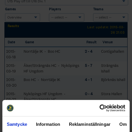
Games
Players
Teams
Results
Last update: 2015-03-
26 21:03
Date
Game
Result
Venue
2015-
Norrtälje IK - Boo HC
2 - 4
Contigahallen
03-18
2015-
Åker/Strängnäs HC - Nyköpings
5 - 7
Strängnäs
03-19
HF Ungdom
Ishall
2015-
Boo HC - Norrtälje IK
4 - 1
Björknäs Ishall
03-20
2015-
Nyköpings HF Ungdom -
0 - 4
Stora Hallen
03-22
Åker/Strängnäs HC
2015-
Nyköpings HF Ungdom -
8 - 2
Stora Hallen
03-26
Åker/Strängnäs HC
Samtycke
Information
Reklaminställningar
Om
Schedule