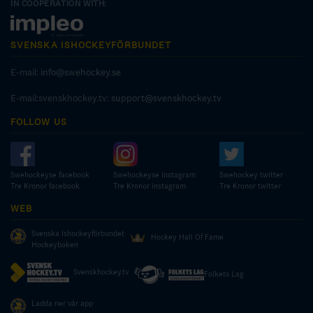
IN COOPERATION WITH:
SVENSKA ISHOCKEYFÖRBUNDET
E-mail:
info@swehockey.se
E-mail:svenskhockey.tv:
support@svenskhockey.tv
FOLLOW US
Swehockeyse facebook
Swehockeyse Instagram
Swehockey twitter
Tre Kronor facebook
Tre Kronor instagram
Tre Kronor twitter
WEB
Svenska Ishockeyförbundet
Hockey Hall Of Fame
Hockeyboken
Svenskhockey.tv
Folkets Lag
Ladda ner vår app