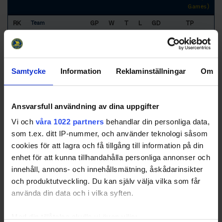
Games)
RK
GP
W
T
L
GD
TP
Team
1
Lidingö Vikings HC
16
15
1
0
53
47
2
Brinkens IF 2
16
13
1
2
58
40
3
Spånga IS IK
16
10
1
5
26
31
Samtycke
Information
Reklaminställningar
Om
4
Vallentuna Hockey
16
8
1
7
-4
26
5
Sollentuna HC 2
16
7
0
9
3
21
Ansvarsfull användning av dina uppgifter
6
Mälarö
16
6
0
10
-11
18
Hockeyförening 2
Vi och
våra 1022 partners
behandlar din personliga data,
som t.ex. ditt IP-nummer, och använder teknologi såsom
7
Hässelby Kälvesta
16
5
1
10
-12
17
HC
cookies för att lagra och få tillgång till information på din
enhet för att kunna tillhandahålla personliga annonser och
8
IFK Österåker
16
5
0
11
-39
15
Vikings HC
innehåll, annons- och innehållsmätning, åskådarinsikter
och produktutveckling. Du kan själv välja vilka som får
9
Järfälla HC 2
16
0
1
15
-74
1
använda din data och i vilka syften.
Med din tillåtelse skulle vi även vilja: