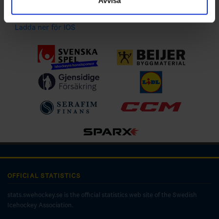
Avvisa
Ladda ner för Android
Ladda ner för IOS
OFFICIAL STATISTICS
stats.swehockey.se is the official statistics web site of the Swedish
Icehockey Association.