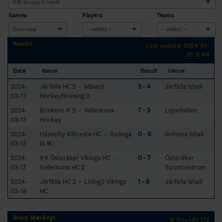
Games
Players
Teams
Results
Last update: 2024-03-
21 12:49
Date
Game
Result
Venue
2024-
Järfälla HC 2 - Mälarö
3 - 4
Järfälla Ishall
03-17
Hockeyförening 2
2024-
Brinkens IF 2 - Vallentuna
7 - 3
Lejonhallen
03-17
Hockey
2024-
Hässelby Kälvesta HC - Spånga
0 - 6
Grimsta Ishall
03-17
IS IK
2024-
IFK Österåker Vikings HC -
0 - 7
Österåker
03-17
Sollentuna HC 2
Sportcentrum
2024-
Järfälla HC 2 - Lidingö Vikings
1 - 8
Järfälla Ishall
03-18
HC
Group Standings
18 Rounds (72