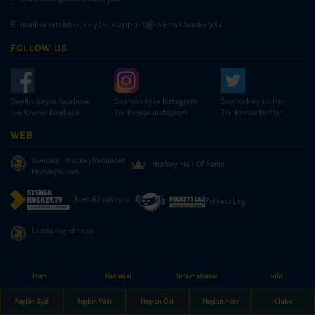
E-mail:svenskhockey.tv:
support@svenskhockey.tv
FOLLOW US
Swehockeyse facebook
Swehockeyse Instagram
Swehockey twitter
Tre Kronor facebook
Tre Kronor instagram
Tre Kronor twitter
WEB
Svenska Ishockeyförbundet
Hockey Hall Of Fame
Hockeyboken
Svenskhockey.tv
Folkets Lag
Ladda ner vår app
Hem
National
International
Info
© COPYRIGHT SWEDISH ICE HOCKEY ASSOCIATION
Region Syd
Region Väst
Region Öst
Region Norr
Clubs