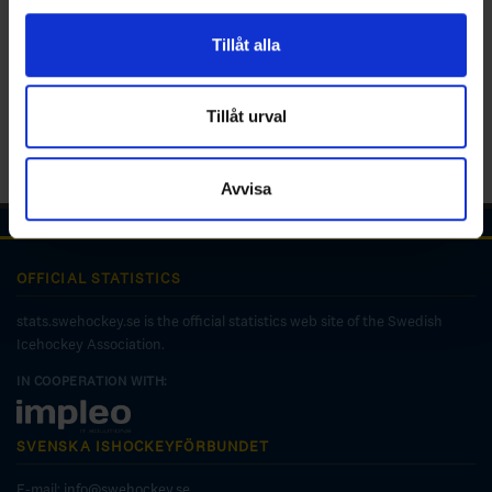
för sociala medier och analysera vår trafik. Vi
vidarebefordrar även sådana identifierare och annan
Tillåt alla
information från din enhet till de sociala medier och
annons- och analysföretag som vi samarbetar med.
Dessa kan i sin tur kombinera informationen med annan
Tillåt urval
information som du har tillhandahållit eller som de har
samlat in när du har använt deras tjänster.
Avvisa
OFFICIAL STATISTICS
stats.swehockey.se is the official statistics web site of the Swedish
Icehockey Association.
IN COOPERATION WITH:
SVENSKA ISHOCKEYFÖRBUNDET
E-mail:
info@swehockey.se