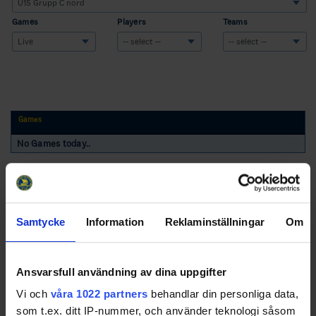
Games
Players
Teams
Games
No Games today..
Samtycke
Information
Reklaminställningar
Om
Swehockey – Svenska Ishockeyförbundets officiella app
Ansvarsfull användning av dina uppgifter
Vi och
våra 1022 partners
behandlar din personliga data,
Swehockey ger dig tillgång till nyheter, livebevakning
som t.ex. ditt IP-nummer, och använder teknologi såsom
och statistik för samtliga ishockeyserier som spelas i