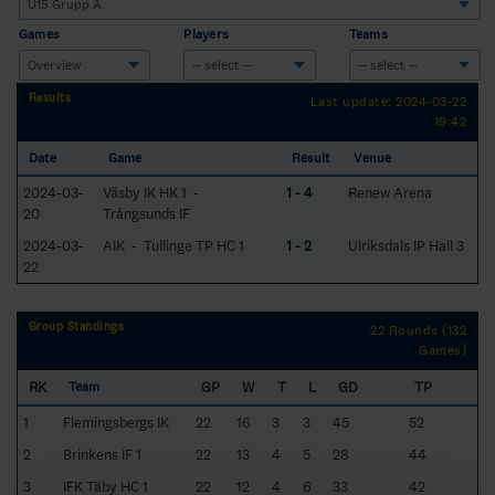
Games
Players
Teams
Results
Last update: 2024-03-22
19:42
Date
Game
Result
Venue
2024-03-
Väsby IK HK 1 -
1 - 4
Renew Arena
20
Trångsunds IF
2024-03-
AIK - Tullinge TP HC 1
1 - 2
Ulriksdals IP Hall 3
22
Group Standings
22 Rounds (132
Games)
RK
GP
W
T
L
GD
TP
Team
1
Flemingsbergs IK
22
16
3
3
45
52
2
Brinkens IF 1
22
13
4
5
28
44
3
IFK Täby HC 1
22
12
4
6
33
42