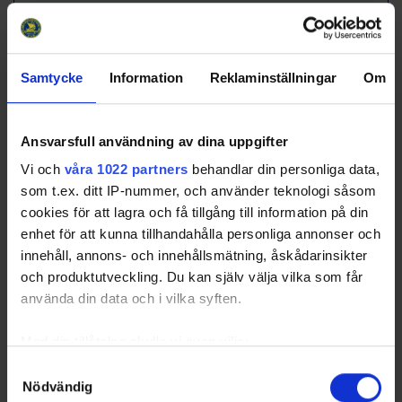
4
Djurgårdens IF
22
10
6
6
16
39
5
Nacka HK
22
11
4
7
15
39
6
Södertälje SK
22
8
4
10
-6
31
Samtycke
Information
Reklaminställningar
Om
7
Trångsunds IF
22
9
2
11
-8
29
8
SDE HF 1
22
8
3
11
-15
29
Ansvarsfull användning av dina uppgifter
9
Tullinge TP HC 1
22
5
7
10
-18
26
Vi och
våra 1022 partners
behandlar din personliga data,
10
Almtuna IS
22
4
7
11
-34
24
som t.ex. ditt IP-nummer, och använder teknologi såsom
11
Väsby IK HK 1
22
4
7
11
-24
23
cookies för att lagra och få tillgång till information på din
12
AIK
22
4
5
13
-32
18
enhet för att kunna tillhandahålla personliga annonser och
innehåll, annons- och innehållsmätning, åskådarinsikter
och produktutveckling. Du kan själv välja vilka som får
använda din data och i vilka syften.
Swehockey – Svenska Ishockeyförbundets officiella app
Med din tillåtelse skulle vi även vilja:
Samla in information om din geografiska plats som
Samtyckesval
Swehockey ger dig tillgång till nyheter, livebevakning
Nödvändig
kan ha en noggrannhet på upp till flera meter
och statistik för samtliga ishockeyserier som spelas i