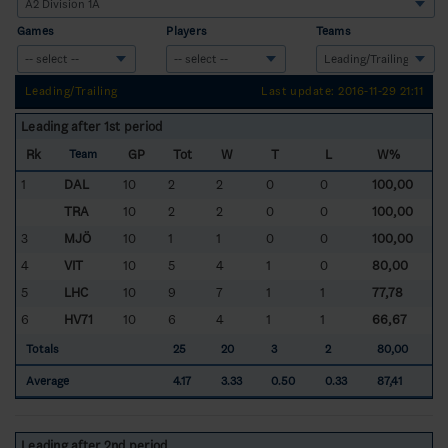
Games
Players
Teams
Leading/Trailing
Last update: 2016-11-29 21:11
Leading after 1st period
Rk
GP
Tot
W
T
L
W%
Team
1
DAL
10
2
2
0
0
100,00
TRA
10
2
2
0
0
100,00
3
MJÖ
10
1
1
0
0
100,00
4
VIT
10
5
4
1
0
80,00
5
LHC
10
9
7
1
1
77,78
6
HV71
10
6
4
1
1
66,67
Totals
25
20
3
2
80,00
Average
4.17
3.33
0.50
0.33
87,41
Leading after 2nd period