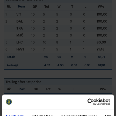
Rk
GP
Tot
W
T
L
W%
Team
1
VIT
10
5
5
0
0
100,00
2
DAL
10
2
2
0
0
100,00
TRA
10
2
2
0
0
100,00
MJÖ
10
2
2
0
0
100,00
5
LHC
10
10
8
1
1
80,00
6
HV71
10
7
5
1
1
71,43
Totals
28
24
2
2
85,71
Average
4.67
4.00
0.33
0.33
91,90
Trailing after 1st period
Rk
GP
Tot
W
T
L
W%
Team
1
VIT
10
3
1
1
1
33,33
2
MJÖ
10
7
1
1
5
14,29
3
DAL
10
7
0
0
7
0,00