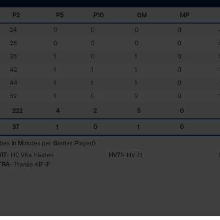
P2
P5
P10
GM
MP
24
0
0
0
0
25
0
0
0
0
35
1
0
1
0
42
1
1
1
0
44
1
1
1
0
52
1
0
2
0
222
4
2
5
0
37
1
0
1
0
ties
i
n
M
inutes per
G
ames
P
layed)
VIT
- HC Vita Hästen
HV71
- HV 71
TRA
- Tranås AIF IF