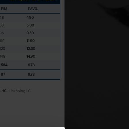
PIM
PAVG.
48
4.80
50
5.00
95
9.50
119
11.90
123
12.30
149
14.90
584
9.73
97
9.73
LHC
- Linköping HC