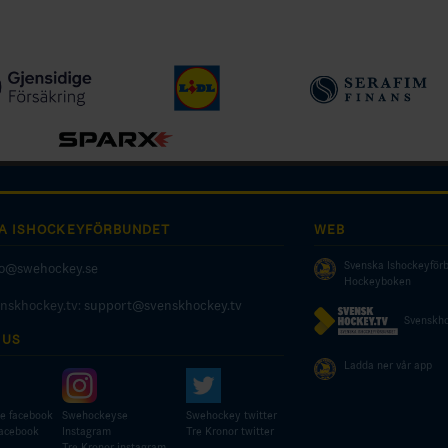
A ISHOCKEYFÖRBUNDET
WEB
Svenska Ishockeyför
fo@swehockey.se
Hockeyboken
enskhockey.tv:
support@svenskhockey.tv
Svenskho
 US
Ladda ner vår app
e facebook
Swehockeyse
Swehockey twitter
facebook
Instagram
Tre Kronor twitter
Tre Kronor instagram