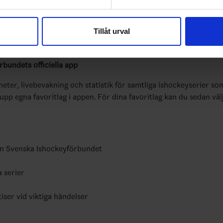
e för att anpassa innehållet och annonserna till användarna, tillh
vår trafik. Vi vidarebefordrar även sådana identifierare och anna
Tillåt urval
nnons- och analysföretag som vi samarbetar med. Dessa kan i sin
har tillhandahållit eller som de har samlat in när du har använt 
bundets officiella app
yheter, livebevakning och statistik för samtliga ishockeyserier so
 upp egna favoritlag i appen. För dina favoritlag kan du sedan väl
ån Svenska Ishockeyförbundet
a serier
tiser vid viktiga händelser