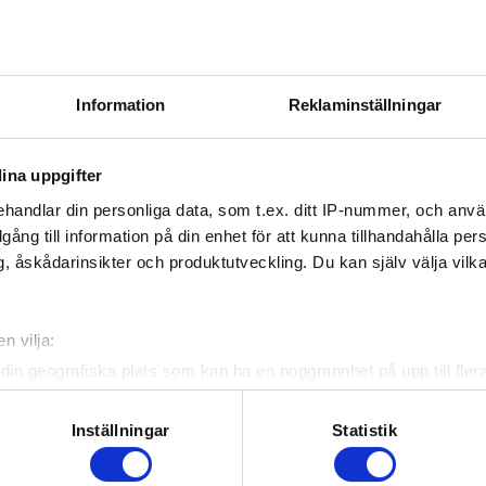
Information
Reklaminställningar
ina uppgifter
handlar din personliga data, som t.ex. ditt IP-nummer, och anv
illgång till information på din enhet för att kunna tillhandahålla pe
, åskådarinsikter och produktutveckling. Du kan själv välja vilk
n vilja:
din geografiska plats som kan ha en noggrannhet på upp till fler
om att aktivt skanna den för specifika kännetecken (fingeravtryc
rsonliga uppgifter behandlas och ställ in dina preferenser i
deta
Inställningar
Statistik
ke när som helst från cookie-förklaringen.