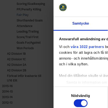
Scoring/Goalkeeping
PP/Penalty Killing
Fair Play
Shorthanded Goals
Samtycke
Attendance
Leading/Trailing
Score/Trail First
Ansvarsfull användning av d
Goals For/Against
Vi och
våra 1022 partners
be
Won Periods
cookies för att lagra och få t
A2 Division 1B
annons- och innehållsmätning
A2 Division 1C
och i vilka syften.
A2 Division 2A
A2 Division 2B
Med din tillåtelse skulle vi äve
Förkval inför kvalserie till
U16 Elit
Samla in information om 
2015-16
Identifiera din enhet gen
Samtyckesval
2014-15
Ta reda på mer om hur dina pe
Nödvändig
2013-14
eller dra tillbaka ditt samtyc
2012-13