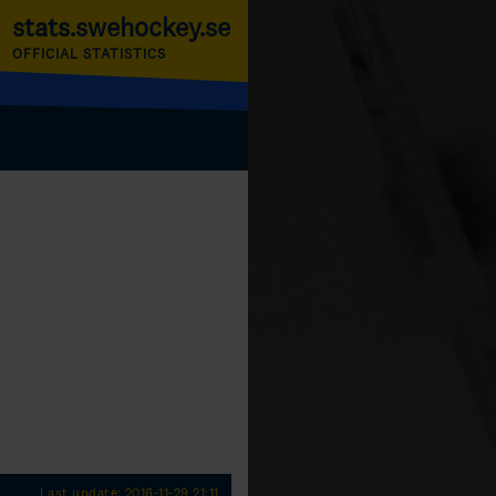
stats.swehockey.se
OFFICIAL STATISTICS
Last update: 2016-11-29 21:11