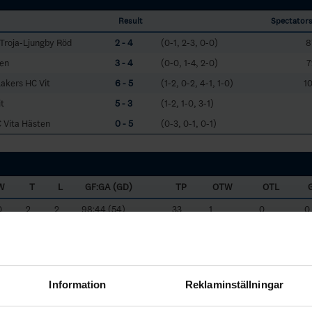
Result
Spectator
Troja-Ljungby Röd
2 - 4
(0-1, 2-3, 0-0)
8
len
3 - 4
(0-0, 1-4, 2-0)
7
Lakers HC Vit
6 - 5
(1-2, 0-2, 4-1, 1-0)
10
t
5 - 3
(1-2, 1-0, 3-1)
 Vita Hästen
0 - 5
(0-3, 0-1, 0-1)
W
T
L
GF:GA (GD)
TP
OTW
OTL
0
2
2
98:44 (54)
33
1
0
0
2
3
103:42 (61)
30
0
0
1
3
4
67:54 (13)
26
1
0
1
3
6
68:58 (10)
19
0
2
1
Information
Reklaminställningar
1
7
53:75 (-22)
19
0
0
0