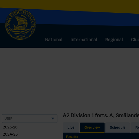
National
International
Regional
Clu
A2 Division 1 forts. A, Smålan
2025-26
Live
Overview
Schedule
R
2024-25
Results