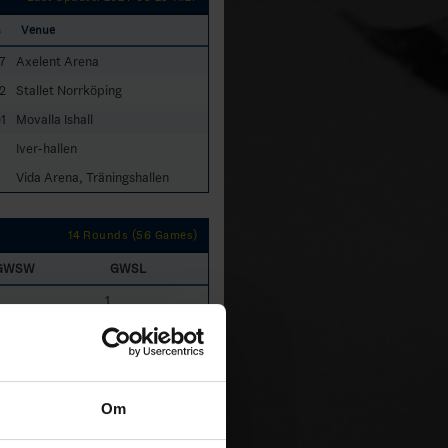
s
Venue
7
Axelent Arena
2
Stallet Norrköping
1
Movalla Ishall
Iver-hallen
Vida Arena, Träningshallen
14 Rounds (56 Games)
GWSW
GWSL
1
1
1
0
Om
1