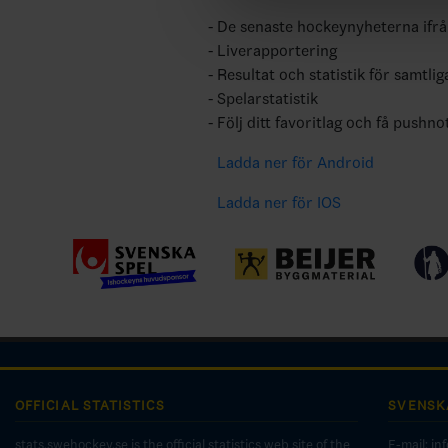
De senaste hockeynyheterna ifr
Liverapportering
Resultat och statistik för samtlig
Spelarstatistik
Följ ditt favoritlag och få pushno
Ladda ner för Android
Ladda ner för IOS
OFFICIAL STATISTICS
SVENSK
stats.swehockey.se is the official statistics web site of the
E-mail:
in