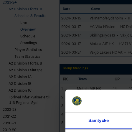
2023-24
A2 Division 1 forts. A
Date
Game
Schedule & Results
2024-03-15
Värnamo/Rydaholm - IF 
Live
2024-03-17
HC Vita Hästen - HC Da
Overview
2024-03-17
Skillingaryds IS - Växjö 
Schedule
Standings
2024-03-17
Motala AIF HK - HV 71 Vi
Player Statistics
2024-03-24
Växjö Lakers HC Vit - HC
Team Statistics
A2 Division 1 forts. B
Group Standings
A2 Division 1 Slutspel
A2 Division 1A
RK
GP
Team
A2 Division 1B
1
Motala AIF HK
14
1
A2 Division 1C
2
HC Dalen
14
9
Förkval inför kvalserie till
U16 Regional Syd
3
Skillingaryds IS
14
7
2022-23
4
Växjö Lakers HC Vit
14
5
2021-22
Samtycke
5
IF Troja-Ljungby
14
6
2020-21
Röd
2019-20