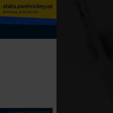
stats.swehockey.se
OFFICIAL STATISTICS
Last update: 2024-03-25 11:27