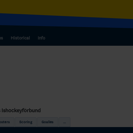
bs
Historical
Info
ds Ishockeyförbund
osters
Scoring
Goalies
...