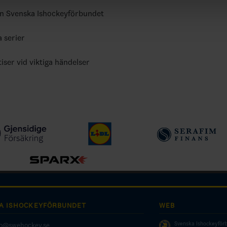
ån Svenska Ishockeyförbundet
a serier
tiser vid viktiga händelser
A ISHOCKEYFÖRBUNDET
WEB
Svenska Ishockeyför
fo@swehockey.se