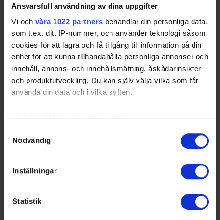
Ansvarsfull användning av dina uppgifter
Vi och
våra 1022 partners
behandlar din personliga data,
som t.ex. ditt IP-nummer, och använder teknologi såsom
Swehockey – Svenska Ishockeyförbundets officiella app
cookies för att lagra och få tillgång till information på din
enhet för att kunna tillhandahålla personliga annonser och
Swehockey ger dig tillgång till nyheter, livebevakning
innehåll, annons- och innehållsmätning, åskådarinsikter
och statistik för samtliga ishockeyserier som spelas i
och produktutveckling. Du kan själv välja vilka som får
Sverige. Du kan följa dina favoritserier och lägga upp
använda din data och i vilka syften.
egna favoritlag i appen. För dina favoritlag kan du
sedan välja att få pushnotiser när laget gör mål, i
Med din tillåtelse skulle vi även vilja:
periodpaus m.m.
Samla in information om din geografiska plats som
Samtyckesval
Swehockey ger dig:
Nödvändig
kan ha en noggrannhet på upp till flera meter
Identifiera din enhet genom att aktivt skanna den för
De senaste hockeynyheterna ifrån Svenska
specifika kännetecken (fingeravtryck)
Ishockeyförbundet
Inställningar
Ta reda på mer om hur dina personliga uppgifter
Liverapportering
behandlas och ställ in dina preferenser i
detaljsektionen
.
Resultat och statistik för samtliga serier
Statistik
Du kan ändra eller dra tillbaka ditt samtycke när som
Spelarstatistik
helst från cookie-förklaringen.
Följ ditt favoritlag och få pushnotiser vid viktiga