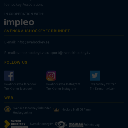
Icehockey Association.
IN COOPERATION WITH:
SVENSKA ISHOCKEYFÖRBUNDET
E-mail:
info@swehockey.se
E-mail:svenskhockey.tv:
support@svenskhockey.tv
FOLLOW US
Swehockeyse facebook
Swehockeyse Instagram
Swehockey twitter
Tre Kronor facebook
Tre Kronor instagram
Tre Kronor twitter
WEB
Svenska Ishockeyförbundet
Hockey Hall Of Fame
Hockeyboken
Svenskhockey.tv
Folkets Lag