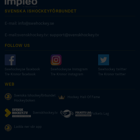
SVENSKA ISHOCKEYFÖRBUNDET
E-mail:
info@swehockey.se
E-mail:svenskhockey.tv:
support@svenskhockey.tv
FOLLOW US
Swehockeyse facebook
Swehockeyse Instagram
Swehockey twitter
Tre Kronor facebook
Tre Kronor instagram
Tre Kronor twitter
WEB
Svenska Ishockeyförbundet
Hockey Hall Of Fame
Hockeyboken
Svenskhockey.tv
Folkets Lag
Ladda ner vår app