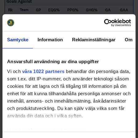
Goals Against
Rk
GP
EQG%
PPG%
SHG%
GA
GAA
Team
1
LHC
10
78,95
N/A
21,05
20
1.98
2
VIT
10
76,92
3,85
19,23
26
2.56
3
HV71
10
91,18
2,94
5,88
34
3.37
Samtycke
Information
Reklaminställningar
Om
4
MJÖ
10
80,85
6,38
12,77
47
4.69
5
DAL
10
76,92
7,69
15,38
52
5.20
6
TRA
10
77,33
4,00
18,67
76
7.60
Ansvarsfull användning av dina uppgifter
79,84
4,74
15,42
255
4.22
Totals
Vi och
våra 1022 partners
behandlar din personliga data,
som t.ex. ditt IP-nummer, och använder teknologi såsom
80,36
4,14
15,50
4.22
4.23
Average
cookies för att lagra och få tillgång till information på din
Sorted by lower
G
oal
A
gainst
A
verage per 60 minutes and higher
G
ames
enhet för att kunna tillhandahålla personliga annonser och
P
layed.
innehåll, annons- och innehållsmätning, åskådarinsikter
DAL
- HC Dalen
VIT
- HC Vita Hästen
HV71
- HV 71
LHC
- Linköping HC
och produktutveckling. Du kan själv välja vilka som får
MJÖ
- Mjölby HC
TRA
- Tranås AIF IF
använda din data och i vilka syften.
Med din tillåtelse skulle vi även vilja: