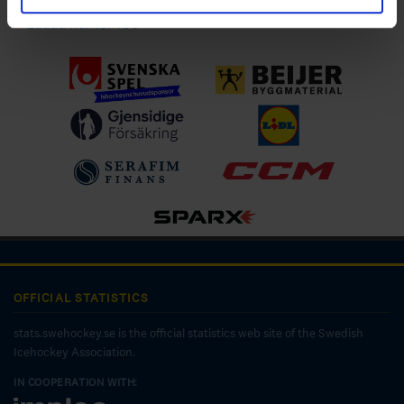
Ladda ner för IOS
OFFICIAL STATISTICS
stats.swehockey.se is the official statistics web site of the Swedish
Icehockey Association.
IN COOPERATION WITH: