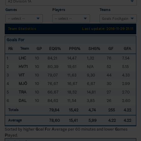
Games
Players
Teams
Team Statistics
Last update: 2016-11-29 21:11
Goals For
Rk
GP
EQG%
PPG%
SHG%
GF
GFA
Team
1
LHC
10
84,21
14,47
1,32
76
7.54
2
HV71
10
80,39
19,61
N/A
52
5.15
3
VIT
10
79,07
11,63
9,30
44
4.33
4
MJÖ
10
76,67
16,67
6,67
30
2.99
5
TRA
10
66,67
18,52
14,81
27
2.70
6
DAL
10
84,62
11,54
3,85
26
2.60
79,84
15,42
4,74
255
4.22
Totals
78,60
15,41
5,99
4.22
4.22
Average
Sorted by higher
G
oal
F
or
A
verage per 60 minutes and lower
G
ames
P
layed.