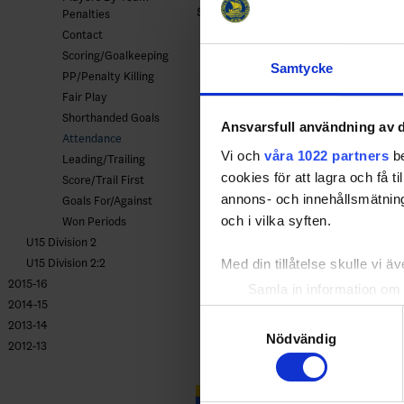
SSK
- Södertälje SK
Penalties
Contact
Scoring/Goalkeeping
Samtycke
PP/Penalty Killing
Fair Play
Shorthanded Goals
Ansvarsfull användning av d
Attendance
Vi och
våra 1022 partners
be
Leading/Trailing
cookies för att lagra och få t
Score/Trail First
annons- och innehållsmätning
Goals For/Against
och i vilka syften.
Won Periods
U15 Division 2
Med din tillåtelse skulle vi äve
U15 Division 2:2
2015-16
Samla in information om 
2014-15
Identifiera din enhet gen
Samtyckesval
2013-14
Ta reda på mer om hur dina pe
Nödvändig
2012-13
eller dra tillbaka ditt samtyc
Vi använder enhetsidentifierar