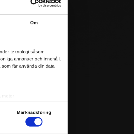
Om
änder teknologi såsom
rsonliga annonser och innehåll,
a som får använda din data
a meter
k)
ljsektionen
. Du kan ändra
Marknadsföring
andahålla funktioner för