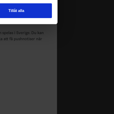
n information från din enhet
Tillåt alla
 tur kombinera informationen
deras tjänster.
m spelas i Sverige. Du kan
ja att få pushnotiser när