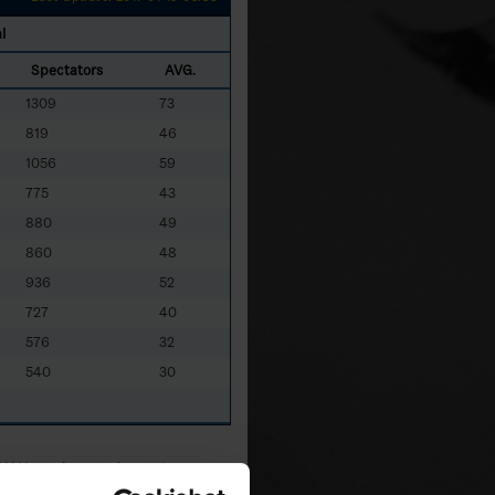
l
Spectators
AVG.
1309
73
819
46
1056
59
775
43
880
49
860
48
936
52
727
40
576
32
540
30
HAN
- Haninge Anchors HC
NYK
- Nyköpings HF Ungdom