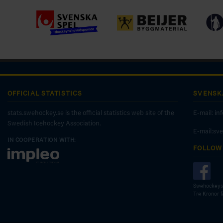
OFFICIAL STATISTICS
SVENSK
stats.swehockey.se is the official statistics web site of the
E-mail:
in
Swedish Icehockey Association.
E-mail:sv
IN COOPERATION WITH:
FOLLOW
Swehockeys
Tre Kronor 