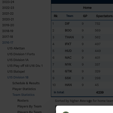
2023-24
Home
2022-23
2021-22
Rk
GP
Spectators
Team
2020-21
1
DIF
9
752
2019-20
2
BOO
9
569
2018-19
2017-18
3
THAN
9
562
2016-17
4
IFKT
9
497
U15 Allettan
5
HUD
9
449
U15 Division 1 Forts
6
NAC
9
401
U15 Division 1A
7
NYK
9
337
U15 Play off till U16 Div. 1
8
GTIK
9
329
U15 Slutspel
U15 Division 1B
9
SSK
9
298
Schedule & Results
10
HAN
9
45
Player Statistics
4239
In total:
Team Statistics
Rosters
Sorted by higher
Av
era
g
e for home tea
Players By Team
BOO
- Boo HC
HUD
- Huddinge IK
Players By Team