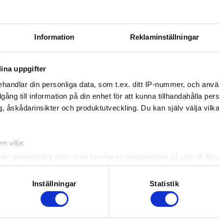
THAN
- Tyresö Hanviken Hockey
Information
Reklaminställningar
ina uppgifter
handlar din personliga data, som t.ex. ditt IP-nummer, och anv
illgång till information på din enhet för att kunna tillhandahålla pe
, åskådarinsikter och produktutveckling. Du kan själv välja vilk
n vilja:
din geografiska plats som kan ha en noggrannhet på upp till fler
om att aktivt skanna den för specifika kännetecken (fingeravtryc
rsonliga uppgifter behandlas och ställ in dina preferenser i
deta
Inställningar
Statistik
ke när som helst från cookie-förklaringen.
e för att anpassa innehållet och annonserna till användarna, tillh