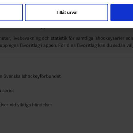
vår trafik. Vi vidarebefordrar även sådana identifierare och anna
Tillåt urval
nnons- och analysföretag som vi samarbetar med. Dessa kan i sin
har tillhandahållit eller som de har samlat in när du har använt 
bundets officiella app
yheter, livebevakning och statistik för samtliga ishockeyserier so
 upp egna favoritlag i appen. För dina favoritlag kan du sedan väl
ån Svenska Ishockeyförbundet
a serier
tiser vid viktiga händelser