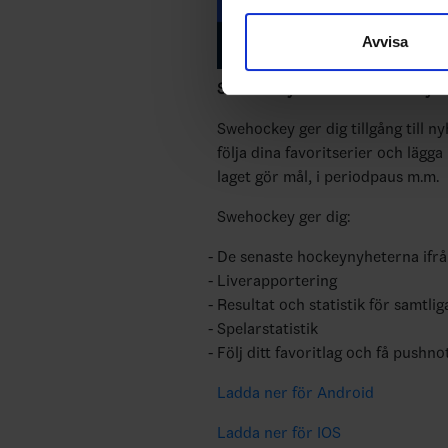
sociala medier och analysera 
Avvisa
till de sociala medier och a
med annan information som du 
Swehockey – Svenska Ishockeyför
Swehockey ger dig tillgång till n
följa dina favoritserier och lägga
laget gör mål, i periodpaus m.m.
Swehockey ger dig:
De senaste hockeynyheterna ifr
Liverapportering
Resultat och statistik för samtlig
Spelarstatistik
Följ ditt favoritlag och få pushno
Ladda ner för Android
Ladda ner för IOS