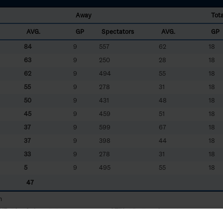
Away
Tota
AVG.
GP
Spectators
AVG.
GP
84
9
557
62
18
63
9
250
28
18
62
9
494
55
18
55
9
278
31
18
50
9
431
48
18
45
9
459
51
18
37
9
599
67
18
37
9
398
44
18
33
9
278
31
18
5
9
495
55
18
47
m
DIF
- Djurgårdens IF IF
GTIK
- GötaTraneberg IK
IFKT
- IFK Tumba IK
NAC
- Nacka HK