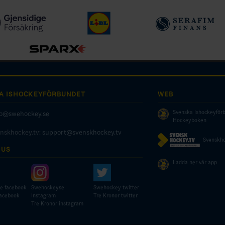
A ISHOCKEYFÖRBUNDET
WEB
Svenska Ishockeyför
fo@swehockey.se
Hockeyboken
enskhockey.tv:
support@svenskhockey.tv
Svenskho
 US
Ladda ner vår app
e facebook
Swehockeyse
Swehockey twitter
facebook
Instagram
Tre Kronor twitter
Tre Kronor instagram