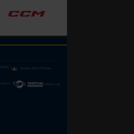
bundet
Hockey Hall Of Fame
ckey.tv
Folkets Lag