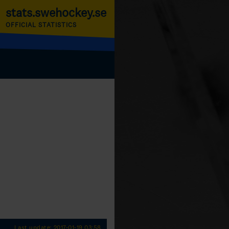
stats.swehockey.se
OFFICIAL STATISTICS
Last update: 2017-01-19 03:58