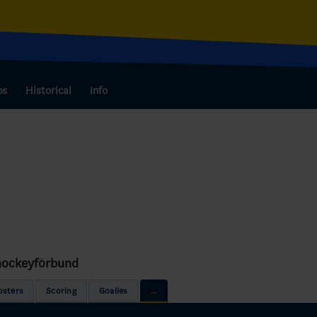
bs
Historical
Info
shockeyförbund
osters
Scoring
Goalies
...