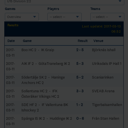
Games
Players
Teams
Results
Last update: 2017-03-13
06:52
Date
Game
Result
Venue
2017-
Boo HC 2 - IK Graip
2 - 5
Björknäs Ishall
03-11
2017-
AIK IF 2 - GötaTraneberg IK 2
5 - 3
Ulriksdals IP Hall 1
03-11
2017-
Södertälje SK 2 - Haninge
5 - 2
Scaniarinken
03-11
Anchors HC 2
2017-
Sollentuna HC 2 - IFK
3 - 3
SVEAB Arena
03-11
Österåker Vikings HC 2
2017-
SDE HF 2 - IF Vallentuna BK
1 - 2
Tigerbalsamhallen
03-11
Ishockey 2
2017-
Spånga IS IK 2 - Huddinge IK 2
0 - 6
Från Stan Hallen
03-11