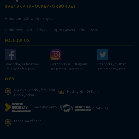
SVENSKA ISHOCKEYFÖRBUNDET
E-mail:
info@swehockey.se
E-mail:svenskhockey.tv:
support@svenskhockey.tv
FOLLOW US
Swehockeyse facebook
Swehockeyse Instagram
Swehockey twitter
Tre Kronor facebook
Tre Kronor instagram
Tre Kronor twitter
WEB
Svenska Ishockeyförbundet
Hockey Hall Of Fame
Hockeyboken
Svenskhockey.tv
Folkets Lag
Ladda ner vår app