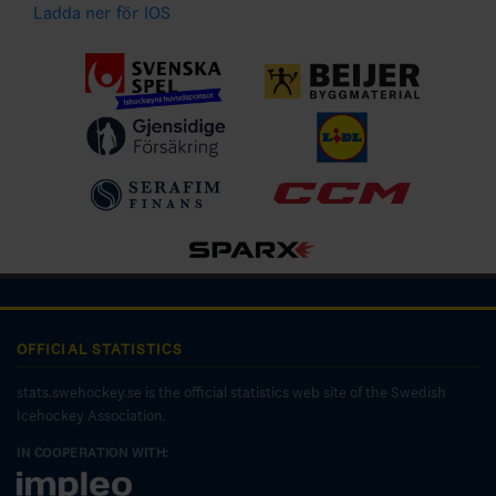
Ladda ner för IOS
OFFICIAL STATISTICS
stats.swehockey.se is the official statistics web site of the Swedish
Icehockey Association.
IN COOPERATION WITH: