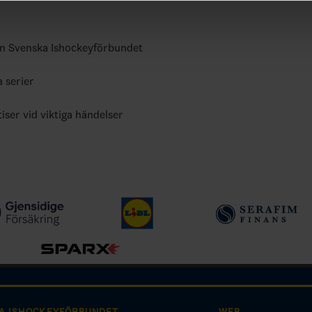
ån Svenska Ishockeyförbundet
a serier
tiser vid viktiga händelser
A ISHOCKEYFÖRBUNDET
WEB