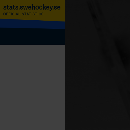
stats.swehockey.se
OFFICIAL STATISTICS