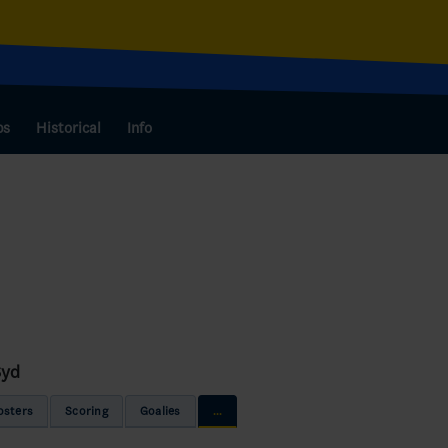
bs
Historical
Info
Syd
osters
Scoring
Goalies
...