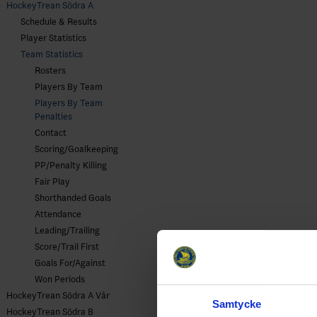
HockeyTrean Södra A
Schedule & Results
Player Statistics
Team Statistics
Rosters
Players By Team
Players By Team
Penalties
Contact
Scoring/Goalkeeping
PP/Penalty Killing
Fair Play
Shorthanded Goals
Attendance
Leading/Trailing
Score/Trail First
Goals For/Against
Won Periods
HockeyTrean Södra A Vår
Samtycke
HockeyTrean Södra B