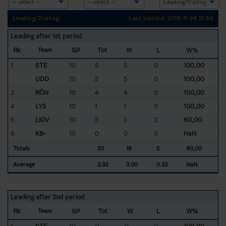
Leading/Trailing
Last update: 2015-11-24 21:56
Leading after 1st period
Rk
GP
Tot
W
L
W%
Team
1
STE
10
5
5
0
100,00
UDD
10
5
5
0
100,00
3
RÖN
10
4
4
0
100,00
4
LYS
10
1
1
0
100,00
5
LIOV
10
5
3
2
60,00
6
KB-
10
0
0
0
NaN
Totals
20
18
2
90,00
Average
3.33
3.00
0.33
NaN
Leading after 2nd period
Rk
GP
Tot
W
L
W%
Team