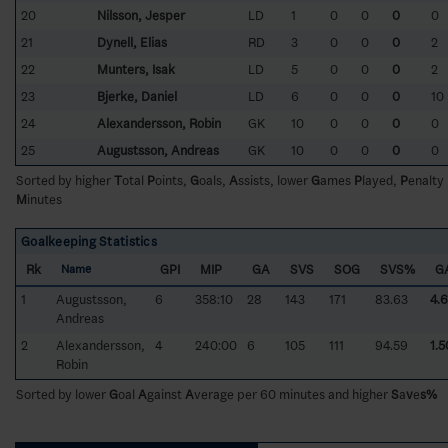
20
Nilsson, Jesper
LD
1
0
0
0
0
21
Dynell, Elias
RD
3
0
0
0
2
22
Munters, Isak
LD
5
0
0
0
2
23
Bjerke, Daniel
LD
6
0
0
0
10
24
Alexandersson, Robin
GK
10
0
0
0
0
25
Augustsson, Andreas
GK
10
0
0
0
0
Sorted by higher
T
otal
P
oints,
G
oals,
A
ssists, lower
G
ames
P
layed,
P
enalty
M
inutes
Goalkeeping Statistics
Rk
GPI
MIP
GA
SVS
SOG
SVS%
G
Name
1
Augustsson,
6
358:10
28
143
171
83.63
4.
Andreas
2
Alexandersson,
4
240:00
6
105
111
94.59
1.5
Robin
Sorted by lower
G
oal
A
gainst
A
verage per 60 minutes and higher
S
a
v
e
s%