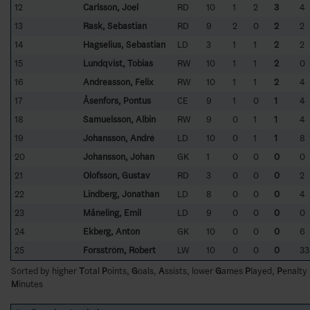
12
Carlsson, Joel
RD
10
1
2
3
4
13
Rask, Sebastian
RD
9
2
0
2
2
14
Hagselius, Sebastian
LD
3
1
1
2
2
15
Lundqvist, Tobias
RW
10
1
1
2
0
16
Andreasson, Felix
RW
10
1
1
2
4
17
Åsenfors, Pontus
CE
9
1
0
1
4
18
Samuelsson, Albin
RW
9
0
1
1
4
19
Johansson, André
LD
10
0
1
1
8
20
Johansson, Johan
GK
1
0
0
0
0
21
Olofsson, Gustav
RD
3
0
0
0
2
22
Lindberg, Jonathan
LD
8
0
0
0
4
23
Måneling, Emil
LD
9
0
0
0
0
24
Ekberg, Anton
GK
10
0
0
0
6
25
Forsström, Robert
LW
10
0
0
0
33
Sorted by higher
T
otal
P
oints,
G
oals,
A
ssists, lower
G
ames
P
layed,
P
enalty
M
inutes