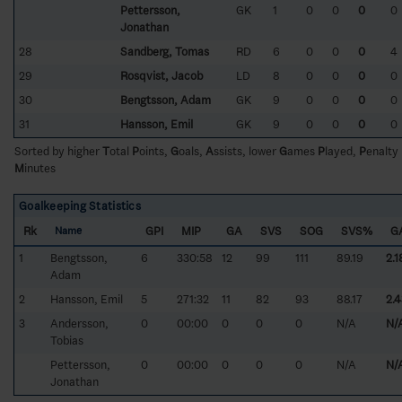
Pettersson,
GK
1
0
0
0
0
Jonathan
28
Sandberg, Tomas
RD
6
0
0
0
4
29
Rosqvist, Jacob
LD
8
0
0
0
0
30
Bengtsson, Adam
GK
9
0
0
0
0
31
Hansson, Emil
GK
9
0
0
0
0
Sorted by higher
T
otal
P
oints,
G
oals,
A
ssists, lower
G
ames
P
layed,
P
enalty
M
inutes
Goalkeeping Statistics
Rk
GPI
MIP
GA
SVS
SOG
SVS%
G
Name
1
Bengtsson,
6
330:58
12
99
111
89.19
2.1
Adam
2
Hansson, Emil
5
271:32
11
82
93
88.17
2.4
3
Andersson,
0
00:00
0
0
0
N/A
N/
Tobias
Pettersson,
0
00:00
0
0
0
N/A
N/
Jonathan