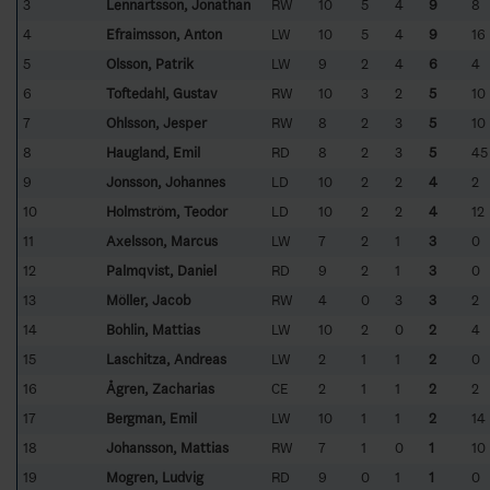
3
Lennartsson, Jonathan
RW
10
5
4
9
8
4
Efraimsson, Anton
LW
10
5
4
9
16
5
Olsson, Patrik
LW
9
2
4
6
4
6
Toftedahl, Gustav
RW
10
3
2
5
10
7
Ohlsson, Jesper
RW
8
2
3
5
10
8
Haugland, Emil
RD
8
2
3
5
45
9
Jonsson, Johannes
LD
10
2
2
4
2
10
Holmström, Teodor
LD
10
2
2
4
12
11
Axelsson, Marcus
LW
7
2
1
3
0
12
Palmqvist, Daniel
RD
9
2
1
3
0
13
Möller, Jacob
RW
4
0
3
3
2
14
Bohlin, Mattias
LW
10
2
0
2
4
15
Laschitza, Andreas
LW
2
1
1
2
0
16
Ågren, Zacharias
CE
2
1
1
2
2
17
Bergman, Emil
LW
10
1
1
2
14
18
Johansson, Mattias
RW
7
1
0
1
10
19
Mogren, Ludvig
RD
9
0
1
1
0