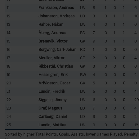
11
Franksson, Andreas
LW
8
1
0
1
6
12
Johansson, Andreas
LD
3
0
1
1
10
13
Rahbe, Håkan
LW
4
0
1
1
0
14
Åberg, Andreas
RD
7
0
1
1
4
15
Brenevik, Victor
GK
9
0
1
1
0
16
Borgwing, Carl-Johan
RD
1
0
0
0
0
17
Meuller, Viktor
CE
2
0
0
0
4
18
Ribbestål, Christian
GK
3
0
0
0
0
19
Hesselgren, Erik
RW
4
0
0
0
2
20
Arfvidsson, Oscar
GK
5
0
0
0
0
21
Lundin, Fredrik
LW
5
0
0
0
4
22
Siggelin, Jimmy
LW
6
0
0
0
29
23
Graf, Magnus
LD
7
0
0
0
4
24
Carlberg, Daniel
LD
9
0
0
0
2
25
Lundin, Mattias
LW
9
0
0
0
12
Sorted by higher
T
otal
P
oints,
G
oals,
A
ssists, lower
G
ames
P
layed,
P
enalty