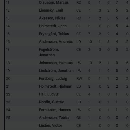
11
Olausson, Marcus
RD
9
1
6
7
4
12
Linansky, Emil
CE
7
3
2
5
2
13
Åkesson, Niklas
RD
7
2
3
5
4
14
Holmstedt, John
CE
5
0
5
5
4
15
Frykegård, Tobias
CE
7
2
2
4
0
16
Andersson, Andreas
LD
10
1
3
4
2
17
Fogelström,
CE
3
3
0
3
2
Jonathan
18
Johansson, Hampus
LW
10
2
1
3
6
19
Lindström, Jonathan
LW
4
1
2
3
0
20
Forsberg, Ludwig
RW
9
1
1
2
2
21
Holmstedt, Hjalmar
LD
9
0
2
2
2
22
Hall, Ludvig
CE
4
1
0
1
0
23
Nordin, Gustav
LD
1
0
1
1
0
24
Fernström, Hannes
LW
2
0
1
1
2
25
Andersson, Tobias
GK
1
0
0
0
0
Lindén, Victor
CE
1
0
0
0
0