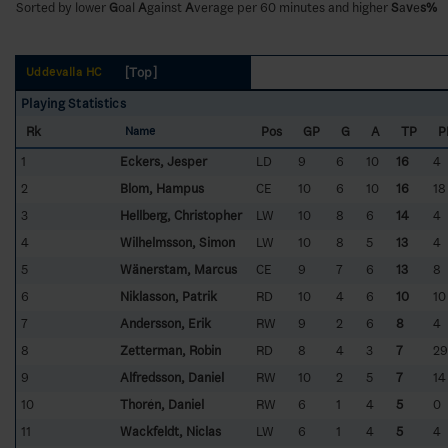
Sorted by lower
G
oal
A
gainst
A
verage per 60 minutes and higher
S
a
v
e
s%
[Top]
Uddevalla HC
Playing Statistics
Rk
Pos
GP
G
A
TP
P
Name
1
Eckers, Jesper
LD
9
6
10
16
4
2
Blom, Hampus
CE
10
6
10
16
18
3
Hellberg, Christopher
LW
10
8
6
14
4
4
Wilhelmsson, Simon
LW
10
8
5
13
4
5
Wänerstam, Marcus
CE
9
7
6
13
8
6
Niklasson, Patrik
RD
10
4
6
10
10
7
Andersson, Erik
RW
9
2
6
8
4
8
Zetterman, Robin
RD
8
4
3
7
29
9
Alfredsson, Daniel
RW
10
2
5
7
14
10
Thorén, Daniel
RW
6
1
4
5
0
11
Wackfeldt, Niclas
LW
6
1
4
5
4