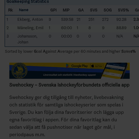
Goalkeeping Statistics
Rk
GPI
MIP
GA
SVS
SOG
SVS%
G
Name
1
Ekberg, Anton
9
539:58
21
251
272
92.28
2.3
2
Måneling, Emil
1
60:00
1
8
9
88.89
1.0
3
Johansson,
0
00:00
0
0
0
N/A
N/
Johan
Sorted by lower
G
oal
A
gainst
A
verage per 60 minutes and higher
S
a
v
e
s%
Swehockey – Svenska Ishockeyförbundets officiella app
Swehockey ger dig tillgång till nyheter, livebevakning
och statistik för samtliga ishockeyserier som spelas i
Sverige. Du kan följa dina favoritserier och lägga upp
egna favoritlag i appen. För dina favoritlag kan du
sedan välja att få pushnotiser när laget gör mål, i
periodpaus m.m.