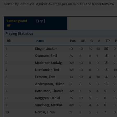
Sorted by lower
G
oal
A
gainst
A
verage per 60 minutes and higher
S
a
v
e
s%
[Top]
Stenungsund
HF
Playing Statistics
Rk
Pos
GP
G
A
TP
P
Name
1
Kinger, Joakim
LD
10
10
10
20
0
2
Olausson, Emil
LW
8
8
7
15
6
3
Maderner, Ludwig
RW
10
6
9
15
2
4
Nordlander, Ted
RW
10
6
9
15
10
5
Larsson, Tom
RD
10
4
10
14
5
6
Andreassen, Håkon
CE
8
5
8
13
2
7
Petrusson, Timmie
RW
7
5
4
9
2
8
Berggren, Daniel
LW
10
5
3
8
3
9
Sandberg, Mattias
RW
8
4
4
8
6
10
Nordin, Linus
CE
3
5
2
7
0