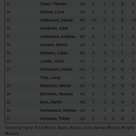
13
Craas, Theodor
LW
8
1
2
3
8
14
Nielsen, Linus
LW
8
0
2
2
0
15
Andersson, Dennis
RD
10
0
2
2
10
16
Nordholm, Elliot
LD
6
1
0
1
2
17
Andersson, Andreas
RD
8
1
0
1
4
18
Larsson, Martin
LW
3
0
1
1
0
19
Karlsson, Lukas
RD
6
0
1
1
0
20
Lundin, Victor
LD
1
0
0
0
0
21
Pettersson, Simon
GK
2
0
0
0
0
Torp, Lucaz
LD
2
0
0
0
0
23
Rödström, Martin
GK
5
0
0
0
0
24
Blomdahl, Hampus
GK
5
0
0
0
0
25
Brun, Martin
RW
7
0
0
0
6
26
Samuelsson, Mattias
GK
8
0
0
0
0
27
Aronsson, Tobias
LW
9
0
0
0
0
Sorted by higher
T
otal
P
oints,
G
oals,
A
ssists, lower
G
ames
P
layed,
P
enalty
M
inutes