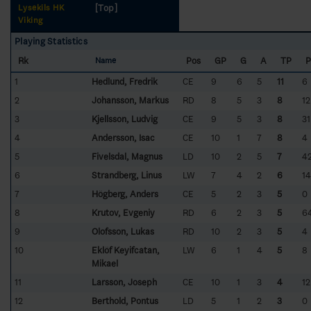
[Top]
Lysekils HK
Viking
Playing Statistics
Rk
Pos
GP
G
A
TP
P
Name
1
Hedlund, Fredrik
CE
9
6
5
11
6
2
Johansson, Markus
RD
8
5
3
8
12
3
Kjellsson, Ludvig
CE
9
5
3
8
31
4
Andersson, Isac
CE
10
1
7
8
4
5
Fivelsdal, Magnus
LD
10
2
5
7
4
6
Strandberg, Linus
LW
7
4
2
6
14
7
Högberg, Anders
CE
5
2
3
5
0
8
Krutov, Evgeniy
RD
6
2
3
5
6
9
Olofsson, Lukas
RD
10
2
3
5
4
10
Eklöf Keyifcatan,
LW
6
1
4
5
8
Mikael
11
Larsson, Joseph
CE
10
1
3
4
12
12
Berthold, Pontus
LD
5
1
2
3
0