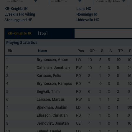
KB-Knights IK
Lions HC
Lysekils HK Viking
Rönnängs IK
Stenungsund HF
Uddevalla HC
[Top]
KB-Knights IK
Playing Statistics
Rk
Pos
GP
G
A
TP
P
Name
1
Bryntesson, Anton
LW
10
5
5
10
10
2
Dahlman, Jonathan
RW
10
2
3
5
24
3
Karlsson, Felix
RD
8
1
2
3
16
4
Bryntesson, Hampus
RD
7
0
3
3
52
5
Segvall, Thim
RD
6
2
0
2
6
6
Larsson, Marcus
RW
5
1
1
2
4
7
Björkman, Joakim
LD
6
1
0
1
6
8
Eliasson, Christian
RD
7
1
0
1
6
9
Jernqvist, Jonatan
CE
7
1
0
1
10
10
Enlund, Daniel
LD
7
1
0
1
27