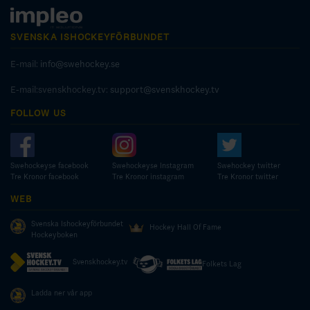
SVENSKA ISHOCKEYFÖRBUNDET
E-mail:
info@swehockey.se
E-mail:svenskhockey.tv:
support@svenskhockey.tv
FOLLOW US
Swehockeyse facebook
Swehockeyse Instagram
Swehockey twitter
Tre Kronor facebook
Tre Kronor instagram
Tre Kronor twitter
WEB
Svenska Ishockeyförbundet
Hockey Hall Of Fame
Hockeyboken
Svenskhockey.tv
Folkets Lag
Ladda ner vår app