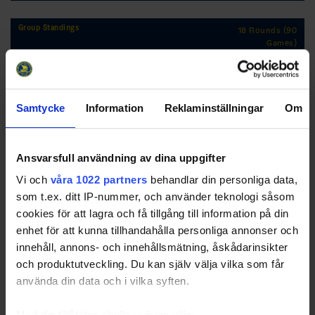
Group Standings
18 Rounds (90
Games)
RK
GP
W
T
L
GD
TP
Team
1
Strömsbro IF
18
16
0
2
75
48
Samtycke
Information
Reklaminställningar
Om
2
Skutskärs SK
18
14
0
4
73
42
3
Brynäs IF
18
14
0
4
50
42
4
Bollnäs IS
18
12
1
5
41
37
Ansvarsfull användning av dina uppgifter
5
IK Huge
18
7
3
8
11
24
Vi och
våra 1022 partners
behandlar din personliga data,
6
Valbo HC
18
6
2
10
-28
20
som t.ex. ditt IP-nummer, och använder teknologi såsom
7
Hudiksvalls HC
18
6
1
11
-15
19
cookies för att lagra och få tillgång till information på din
enhet för att kunna tillhandahålla personliga annonser och
8
S/L-SIK
18
5
3
10
-30
18
innehåll, annons- och innehållsmätning, åskådarinsikter
9
Järvsö/Sveg
18
3
3
12
-48
12
och produktutveckling. Du kan själv välja vilka som får
10
HÅIK/Sätra
18
0
1
17
-129
1
använda din data och i vilka syften.
Med din tillåtelse skulle vi även vilja: