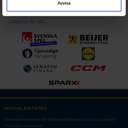
Avvisa
Ladda ner för Android
Ladda ner för IOS
OFFICIAL STATISTICS
stats.swehockey.se is the official statistics web site of the Swedish
Icehockey Association.