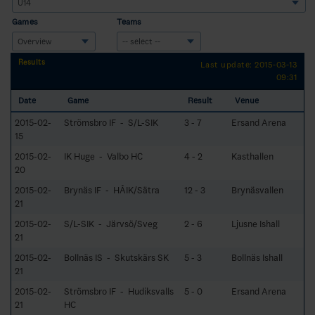
Games
Teams
Results
Last update: 2015-03-13
09:31
Date
Game
Result
Venue
2015-02-
Strömsbro IF - S/L-SIK
3 - 7
Ersand Arena
15
2015-02-
IK Huge - Valbo HC
4 - 2
Kasthallen
20
2015-02-
Brynäs IF - HÅIK/Sätra
12 - 3
Brynäsvallen
21
2015-02-
S/L-SIK - Järvsö/Sveg
2 - 6
Ljusne Ishall
21
2015-02-
Bollnäs IS - Skutskärs SK
5 - 3
Bollnäs Ishall
21
2015-02-
Strömsbro IF - Hudiksvalls
5 - 0
Ersand Arena
21
HC