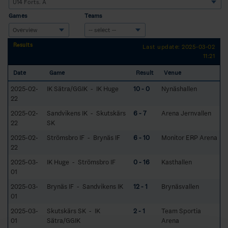
Games
Teams
Results
Last update: 2025-03-02
11:21
Date
Game
Result
Venue
2025-02-
IK Sätra/GGIK - IK Huge
10 - 0
Nynäshallen
22
2025-02-
Sandvikens IK - Skutskärs
6 - 7
Arena Jernvallen
22
SK
2025-02-
Strömsbro IF - Brynäs IF
6 - 10
Monitor ERP Arena
22
2025-03-
IK Huge - Strömsbro IF
0 - 16
Kasthallen
01
2025-03-
Brynäs IF - Sandvikens IK
12 - 1
Brynäsvallen
01
2025-03-
Skutskärs SK - IK
2 - 1
Team Sportia
01
Sätra/GGIK
Arena