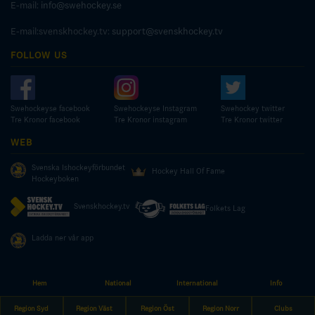
E-mail:
info@swehockey.se
E-mail:svenskhockey.tv:
support@svenskhockey.tv
FOLLOW US
Swehockeyse facebook
Swehockeyse Instagram
Swehockey twitter
Tre Kronor facebook
Tre Kronor instagram
Tre Kronor twitter
WEB
Svenska Ishockeyförbundet
Hockey Hall Of Fame
Hockeyboken
Svenskhockey.tv
Folkets Lag
Ladda ner vår app
Hem
National
International
Info
© COPYRIGHT SWEDISH ICE HOCKEY ASSOCIATION
Region Syd
Region Väst
Region Öst
Region Norr
Clubs