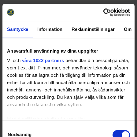
Group Standings
10 Rounds (30
Games)
RK
GP
W
T
L
GD
TP
Samtycke
Information
Reklaminställningar
Om
Team
1
Brynäs IF
10
8
0
2
28
24
2
Skutskärs SK
10
5
4
1
35
21
Ansvarsfull användning av dina uppgifter
3
IK Sätra/GGIK
10
6
2
2
26
21
Vi och
våra 1022 partners
behandlar din personliga data,
4
Strömsbro IF
10
5
1
4
27
17
som t.ex. ditt IP-nummer, och använder teknologi såsom
5
Sandvikens IK
10
2
1
7
-47
7
cookies för att lagra och få tillgång till information på din
enhet för att kunna tillhandahålla personliga annonser och
6
IK Huge
10
0
0
10
-69
0
innehåll, annons- och innehållsmätning, åskådarinsikter
och produktutveckling. Du kan själv välja vilka som får
använda din data och i vilka syften.
Med din tillåtelse skulle vi även vilja:
Swehockey – Svenska Ishockeyförbundets officiella app
Samla in information om din geografiska plats som
Samtyckesval
Swehockey ger dig tillgång till nyheter, livebevakning
Nödvändig
kan ha en noggrannhet på upp till flera meter