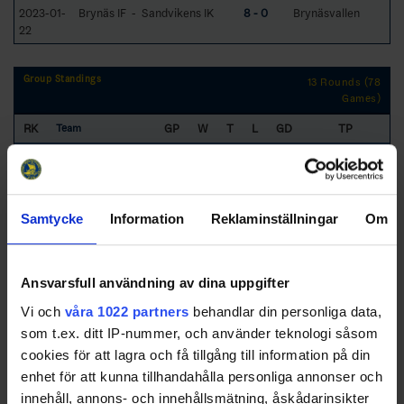
2023-01-
Brynäs IF - Sandvikens IK
8 - 0
Brynäsvallen
22
Group Standings
13 Rounds (78
Games)
RK
GP
W
T
L
GD
TP
Team
1
Brynäs IF
12
12
0
0
95
36
2
Valbo HC
12
11
0
1
93
33
3
IK Huge
12
9
1
2
42
29
Samtycke
Information
Reklaminställningar
Om
4
GGIK/Sätra
12
9
0
3
29
27
5
Strömsbro IF
12
8
1
3
25
25
Ansvarsfull användning av dina uppgifter
Vi och
våra 1022 partners
behandlar din personliga data,
6
HHC/LSK
12
6
0
6
-21
18
som t.ex. ditt IP-nummer, och använder teknologi såsom
7
Alfta GIF Hockey
12
5
1
6
-11
16
cookies för att lagra och få tillgång till information på din
enhet för att kunna tillhandahålla personliga annonser och
8
Söderhamns IK
12
3
2
7
-22
12
innehåll, annons- och innehållsmätning, åskådarinsikter