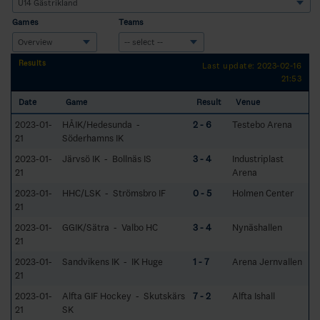
Games
Teams
Results
Last update: 2023-02-16
21:53
Date
Game
Result
Venue
2023-01-
HÅIK/Hedesunda -
2 - 6
Testebo Arena
21
Söderhamns IK
2023-01-
Järvsö IK - Bollnäs IS
3 - 4
Industriplast
21
Arena
2023-01-
HHC/LSK - Strömsbro IF
0 - 5
Holmen Center
21
2023-01-
GGIK/Sätra - Valbo HC
3 - 4
Nynäshallen
21
2023-01-
Sandvikens IK - IK Huge
1 - 7
Arena Jernvallen
21
2023-01-
Alfta GIF Hockey - Skutskärs
7 - 2
Alfta Ishall
21
SK