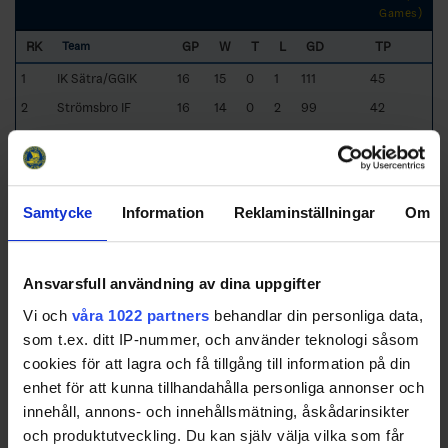
Games)
RK
GP
W
T
L
GD
TP
Team
1
IK Sätra/GGIK
16
15
0
1
111
45
2
Strömsbro IF
16
14
0
2
99
42
3
Skutskärs SK
16
12
0
4
68
36
4
Söderhamns IK
16
9
0
7
5
27
5
IK Huge
16
8
1
7
-5
26
Samtycke
Information
Reklaminställningar
Om
6
Ockelbo HC/HÅIK
16
4
1
11
-48
14
7
Valbo HC
16
4
1
11
-42
13
8
Hudiksvalls
16
2
3
11
-66
10
Ansvarsfull användning av dina uppgifter
HC/Lindefallets SK
Vi och
våra 1022 partners
behandlar din personliga data,
9
Hofors HC/Järvsö
16
1
0
15
-122
3
som t.ex. ditt IP-nummer, och använder teknologi såsom
IK
cookies för att lagra och få tillgång till information på din
enhet för att kunna tillhandahålla personliga annonser och
Schedule
innehåll, annons- och innehållsmätning, åskådarinsikter
Date
Game
Venue
och produktutveckling. Du kan själv välja vilka som får