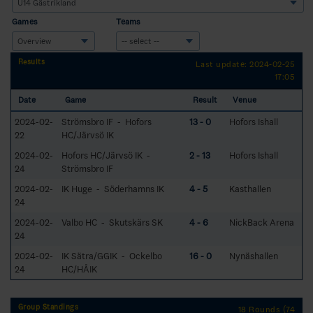
Games
Teams
Results
Last update: 2024-02-25
17:05
Date
Game
Result
Venue
2024-02-
Strömsbro IF - Hofors
13 - 0
Hofors Ishall
22
HC/Järvsö IK
2024-02-
Hofors HC/Järvsö IK -
2 - 13
Hofors Ishall
24
Strömsbro IF
2024-02-
IK Huge - Söderhamns IK
4 - 5
Kasthallen
24
2024-02-
Valbo HC - Skutskärs SK
4 - 6
NickBack Arena
24
2024-02-
IK Sätra/GGIK - Ockelbo
16 - 0
Nynäshallen
24
HC/HÅIK
Group Standings
18 Rounds (74