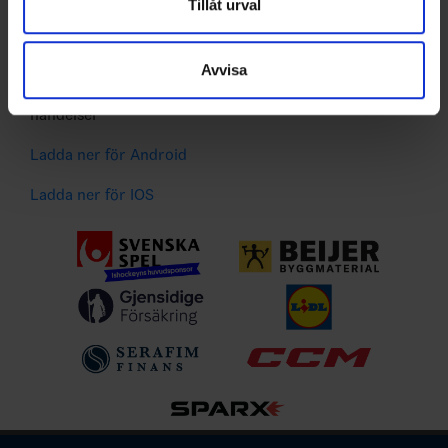
Dessa kan i sin tur kombinera informationen med annan
Tillåt urval
Liverapportering
information som du har tillhandahållit eller som de har
Resultat och statistik för samtliga serier
samlat in när du har använt deras tjänster.
Spelarstatistik
Avvisa
Följ ditt favoritlag och få pushnotiser vid viktiga
händelser
Ladda ner för Android
Ladda ner för IOS