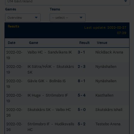
Games
Teams
Results
Last update: 2022-02-27
07:39
Date
Game
Result
Venue
2022-02-
Valbo HC - Sandvikens IK
3 - 1
NickBack Arena
19
2022-02-
IK Sätra/HÅIK - Skutskärs
2 - 3
Nynäshallen
19
SK
2022-02-
Gävle GIK - Bollnäs IS
8 - 1
Nynäshallen
19
2022-02-
IK Huge - Strömsbro IF
5 - 4
Kasthallen
19
2022-02-
Skutskärs SK - Valbo HC
5 - 0
Skutskärs Ishall
26
2022-02-
Strömsbro IF - Hudiksvalls
5 - 2
Testebo Arena
26
HC