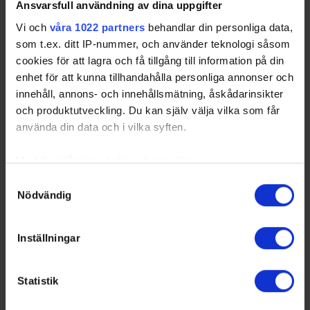
Ansvarsfull användning av dina uppgifter
Vi och
våra 1022 partners
behandlar din personliga data,
som t.ex. ditt IP-nummer, och använder teknologi såsom
Swehockey – Svenska Ishockeyförbundets officiella app
cookies för att lagra och få tillgång till information på din
enhet för att kunna tillhandahålla personliga annonser och
Swehockey ger dig tillgång till nyheter, livebevakning
innehåll, annons- och innehållsmätning, åskådarinsikter
och statistik för samtliga ishockeyserier som spelas i
och produktutveckling. Du kan själv välja vilka som får
Sverige. Du kan följa dina favoritserier och lägga upp
använda din data och i vilka syften.
egna favoritlag i appen. För dina favoritlag kan du
sedan välja att få pushnotiser när laget gör mål, i
Med din tillåtelse skulle vi även vilja:
periodpaus m.m.
Samla in information om din geografiska plats som
Samtyckesval
Swehockey ger dig:
Nödvändig
kan ha en noggrannhet på upp till flera meter
Identifiera din enhet genom att aktivt skanna den för
De senaste hockeynyheterna ifrån Svenska
specifika kännetecken (fingeravtryck)
Ishockeyförbundet
Inställningar
Ta reda på mer om hur dina personliga uppgifter
Liverapportering
behandlas och ställ in dina preferenser i
detaljsektionen
.
Resultat och statistik för samtliga serier
Statistik
Du kan ändra eller dra tillbaka ditt samtycke när som
Spelarstatistik
helst från cookie-förklaringen.
Följ ditt favoritlag och få pushnotiser vid viktiga