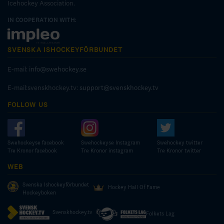
Icehockey Association.
IN COOPERATION WITH:
SVENSKA ISHOCKEYFÖRBUNDET
E-mail:
info@swehockey.se
E-mail:svenskhockey.tv:
support@svenskhockey.tv
FOLLOW US
Swehockeyse facebook
Swehockeyse Instagram
Swehockey twitter
Tre Kronor facebook
Tre Kronor instagram
Tre Kronor twitter
WEB
Svenska Ishockeyförbundet
Hockey Hall Of Fame
Hockeyboken
Svenskhockey.tv
Folkets Lag