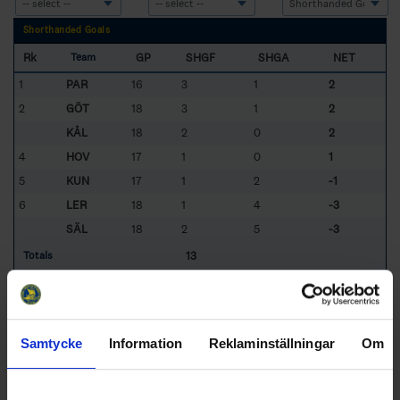
Shorthanded Goals
Rk
GP
SHGF
SHGA
NET
Team
1
PAR
16
3
1
2
2
GÖT
18
3
1
2
KÅL
18
2
0
2
4
HOV
17
1
0
1
5
KUN
17
1
2
-1
6
LER
18
1
4
-3
SÄL
18
2
5
-3
13
Totals
1.86
Average
Sorted by higher
NET
per
G
ames
P
layed
GÖT
- Göteborgs IK
HOV
- Hovås HC
Samtycke
Information
Reklaminställningar
Om
KUN
- Kungsbacka HC
KÅL
- Kållered SK
LER
- Lerums BK
PAR
- Partille HK
SÄL
- Skärgårdens SK