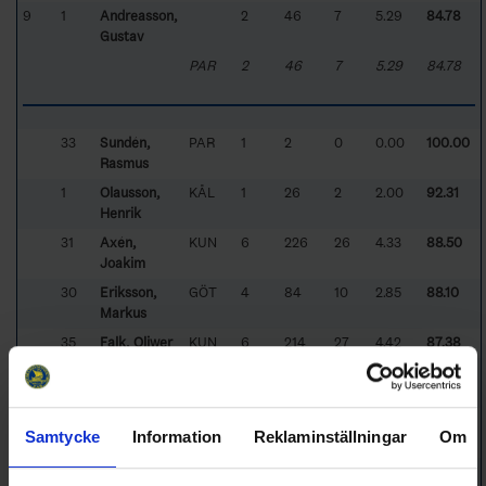
9
1
Andreasson,
2
46
7
5.29
84.78
Gustav
PAR
2
46
7
5.29
84.78
33
Sundén,
PAR
1
2
0
0.00
100.00
Rasmus
1
Olausson,
KÅL
1
26
2
2.00
92.31
Henrik
31
Axén,
KUN
6
226
26
4.33
88.50
Joakim
30
Eriksson,
GÖT
4
84
10
2.85
88.10
Markus
35
Falk, Oliwer
KUN
6
214
27
4.42
87.38
35
Andersson,
HOV
3
93
13
6.05
86.02
Philip
98
Ingvarsson,
LER
2
64
9
4.34
85.94
Samtycke
Information
Reklaminställningar
Om
Kevin
30
Olofsson,
SÄL
5
213
30
6.01
85.92