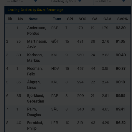
Leading Goalies by Saves Percentage
Rk
No
GPI
SOG
GA
GAA
SVS%
Name
Team
1
1
Andersson,
PAR
7
179
12
1.79
93.30
Pontus
2
35
Martinsson,
GÖT
15
431
36
2.46
91.65
Arvid
3
30
Karlsson,
KÅL
9
250
24
2.63
90.40
Markus
4
1
Flodman,
HOV
15
457
44
3.15
90.37
Felix
5
35
Åhgren,
KÅL
8
224
22
2.74
90.18
Linus
6
85
Björklund,
PAR
8
209
21
2.61
89.95
Sebastian
7
1
Palm,
SÄL
8
340
36
4.65
89.41
Douglas
8
40
Fernblad,
LER
10
319
43
4.29
86.52
Philip