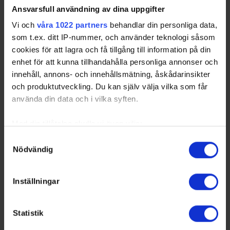
SÄL
- Skärgårdens SK
Ansvarsfull användning av dina uppgifter
Vi och
våra 1022 partners
behandlar din personliga data,
som t.ex. ditt IP-nummer, och använder teknologi såsom
Swehockey – Svenska Ishockeyförbundets officiella app
cookies för att lagra och få tillgång till information på din
enhet för att kunna tillhandahålla personliga annonser och
Swehockey ger dig tillgång till nyheter, livebevakning
innehåll, annons- och innehållsmätning, åskådarinsikter
och statistik för samtliga ishockeyserier som spelas i
och produktutveckling. Du kan själv välja vilka som får
Sverige. Du kan följa dina favoritserier och lägga upp
använda din data och i vilka syften.
egna favoritlag i appen. För dina favoritlag kan du
sedan välja att få pushnotiser när laget gör mål, i
Med din tillåtelse skulle vi även vilja:
periodpaus m.m.
Samla in information om din geografiska plats som
Samtyckesval
Nödvändig
kan ha en noggrannhet på upp till flera meter
Swehockey ger dig:
Identifiera din enhet genom att aktivt skanna den för
De senaste hockeynyheterna ifrån Svenska
specifika kännetecken (fingeravtryck)
Inställningar
Ishockeyförbundet
Ta reda på mer om hur dina personliga uppgifter
Liverapportering
behandlas och ställ in dina preferenser i
detaljsektionen
.
Resultat och statistik för samtliga serier
Statistik
Du kan ändra eller dra tillbaka ditt samtycke när som
Spelarstatistik
helst från cookie-förklaringen.