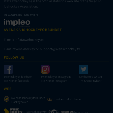
stats.swehockey.se is the official statistics web site of the Swedish
Icehockey Association.
IN COOPERATION WITH:
SVENSKA ISHOCKEYFÖRBUNDET
E-mail:
info@swehockey.se
E-mail:svenskhockey.tv:
support@svenskhockey.tv
FOLLOW US
Swehockeyse facebook
Swehockeyse Instagram
Swehockey twitter
Tre Kronor facebook
Tre Kronor instagram
Tre Kronor twitter
WEB
Svenska Ishockeyförbundet
Hockey Hall Of Fame
Hockeyboken
Svenskhockey.tv
Folkets Lag