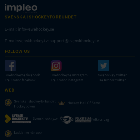
SVENSKA ISHOCKEYFÖRBUNDET
E-mail:
info@swehockey.se
E-mail:svenskhockey.tv:
support@svenskhockey.tv
FOLLOW US
Swehockeyse facebook
Swehockeyse Instagram
Swehockey twitter
Tre Kronor facebook
Tre Kronor instagram
Tre Kronor twitter
WEB
Svenska Ishockeyförbundet
Hockey Hall Of Fame
Hockeyboken
Svenskhockey.tv
Folkets Lag
Ladda ner vår app