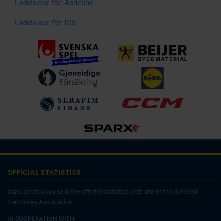
Ladda ner för Android
Ladda ner för IOS
OFFICIAL STATISTICS
stats.swehockey.se is the official statistics web site of the Swedish
Icehockey Association.
IN COOPERATION WITH: