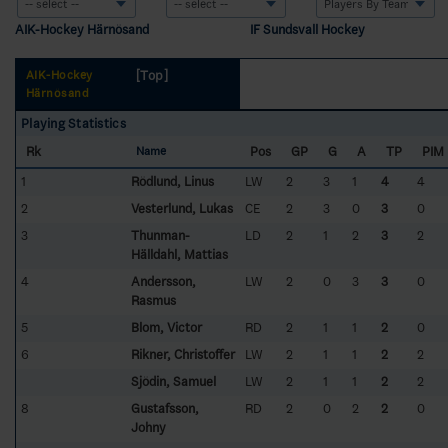
AIK-Hockey Härnösand
IF Sundsvall Hockey
[Top]
AIK-Hockey
Härnösand
Playing Statistics
Rk
Pos
GP
G
A
TP
PIM
Name
1
Rödlund, Linus
LW
2
3
1
4
4
2
Vesterlund, Lukas
CE
2
3
0
3
0
3
Thunman-
LD
2
1
2
3
2
Hälldahl, Mattias
4
Andersson,
LW
2
0
3
3
0
Rasmus
5
Blom, Victor
RD
2
1
1
2
0
6
Rikner, Christoffer
LW
2
1
1
2
2
Sjödin, Samuel
LW
2
1
1
2
2
8
Gustafsson,
RD
2
0
2
2
0
Johny