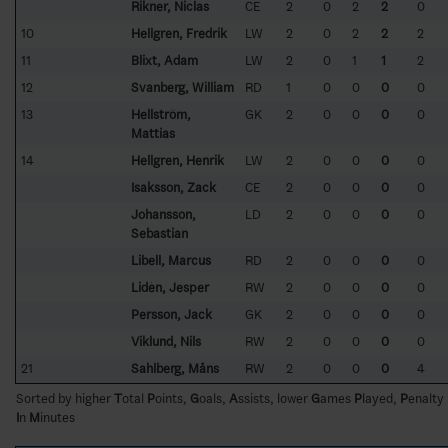
Rikner, Niclas
CE
2
0
2
2
0
10
Hellgren, Fredrik
LW
2
0
2
2
2
11
Blixt, Adam
LW
2
0
1
1
2
12
Svanberg, William
RD
1
0
0
0
0
13
Hellström,
GK
2
0
0
0
0
Mattias
14
Hellgren, Henrik
LW
2
0
0
0
0
Isaksson, Zack
CE
2
0
0
0
0
Johansson,
LD
2
0
0
0
0
Sebastian
Libell, Marcus
RD
2
0
0
0
0
Lidèn, Jesper
RW
2
0
0
0
0
Persson, Jack
GK
2
0
0
0
0
Viklund, Nils
RW
2
0
0
0
0
21
Sahlberg, Måns
RW
2
0
0
0
4
Sorted by higher
T
otal
P
oints,
G
oals,
A
ssists, lower
G
ames
P
layed,
P
enalty
I
n
M
inutes