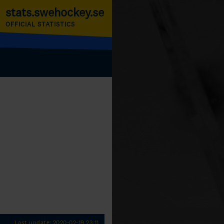
stats.swehockey.se
OFFICIAL STATISTICS
Last update: 2020-02-19 23:11