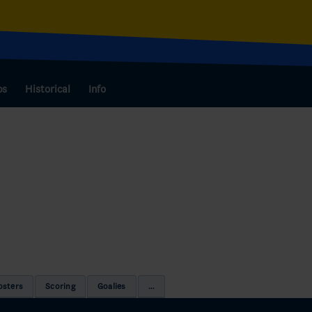
bs
Historical
Info
osters
Scoring
Goalies
...