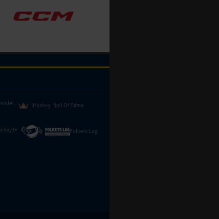
bundet
Hockey Hall Of Fame
ckey.tv
Folkets Lag