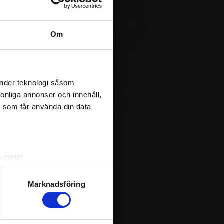
Om
2
1
2
0
änder teknologi såsom
2
rsonliga annonser och innehåll,
a som får använda din data
0
1
a meter
0
k)
ljsektionen
. Du kan ändra
0
Marknadsföring
andahålla funktioner för