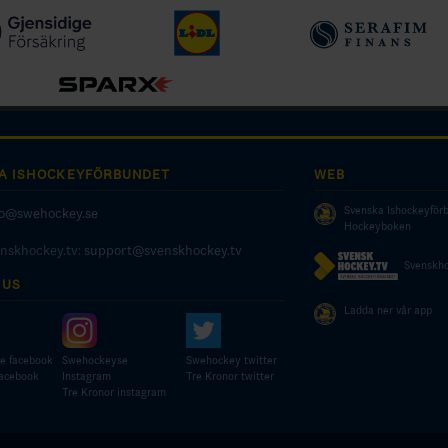
A ISHOCKEYFÖRBUNDET
WEB
Svenska Ishockeyför
fo@swehockey.se
Hockeyboken
enskhockey.tv:
support@svenskhockey.tv
Svenskho
 US
Ladda ner vår app
e facebook
Swehockeyse
Swehockey twitter
facebook
Instagram
Tre Kronor twitter
Tre Kronor instagram