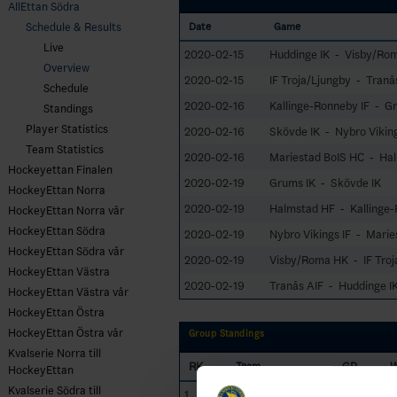
AllEttan Södra
Schedule & Results
Date
Game
Live
2020-02-15
Huddinge IK - Visby/Ro
Overview
2020-02-15
IF Troja/Ljungby - Tranå
Schedule
2020-02-16
Kallinge-Ronneby IF - G
Standings
Player Statistics
2020-02-16
Skövde IK - Nybro Viking
Team Statistics
2020-02-16
Mariestad BoIS HC - Ha
Hockeyettan Finalen
2020-02-19
Grums IK - Skövde IK
HockeyEttan Norra
2020-02-19
Halmstad HF - Kallinge-
HockeyEttan Norra vår
HockeyEttan Södra
2020-02-19
Nybro Vikings IF - Marie
HockeyEttan Södra vår
2020-02-19
Visby/Roma HK - IF Troj
HockeyEttan Västra
2020-02-19
Tranås AIF - Huddinge I
HockeyEttan Västra vår
HockeyEttan Östra
HockeyEttan Östra vår
Group Standings
Kvalserie Norra till
RK
GP
Team
HockeyEttan
Kvalserie Södra till
1
Halmstad HF
18
11