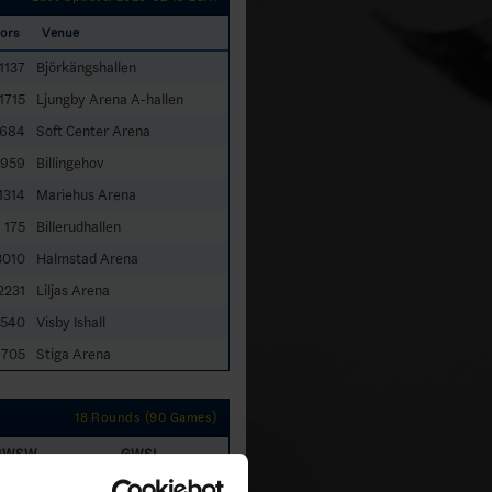
ors
Venue
1137
Björkängshallen
1715
Ljungby Arena A-hallen
684
Soft Center Arena
959
Billingehov
1314
Mariehus Arena
175
Billerudhallen
3010
Halmstad Arena
2231
Liljas Arena
540
Visby Ishall
705
Stiga Arena
18 Rounds (90 Games)
GWSW
GWSL
0