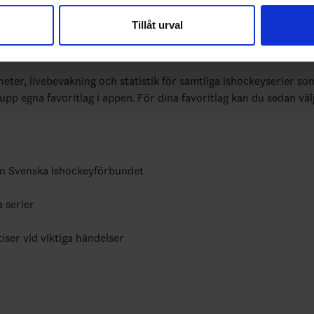
vår trafik. Vi vidarebefordrar även sådana identifierare och anna
Tillåt urval
nnons- och analysföretag som vi samarbetar med. Dessa kan i sin
har tillhandahållit eller som de har samlat in när du har använt 
bundets officiella app
yheter, livebevakning och statistik för samtliga ishockeyserier so
 upp egna favoritlag i appen. För dina favoritlag kan du sedan väl
ån Svenska Ishockeyförbundet
a serier
tiser vid viktiga händelser