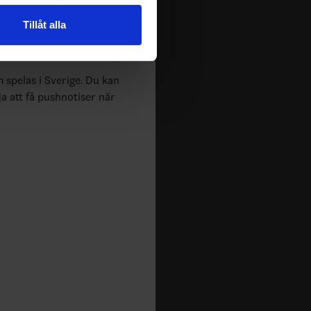
n information från din enhet
Tillåt alla
 tur kombinera informationen
deras tjänster.
m spelas i Sverige. Du kan
ja att få pushnotiser när