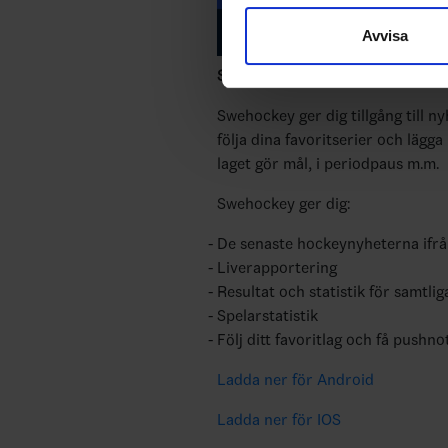
sociala medier och analysera 
Avvisa
till de sociala medier och a
med annan information som du 
Swehockey – Svenska Ishockeyför
Swehockey ger dig tillgång till n
följa dina favoritserier och lägga
laget gör mål, i periodpaus m.m.
Swehockey ger dig:
De senaste hockeynyheterna ifr
Liverapportering
Resultat och statistik för samtlig
Spelarstatistik
Följ ditt favoritlag och få pushno
Ladda ner för Android
Ladda ner för IOS