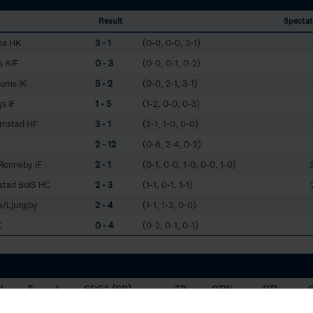
Result
Spectat
ma HK
3 - 1
(0-0, 0-0, 3-1)
s AIF
0 - 3
(0-0, 0-1, 0-2)
rums IK
5 - 2
(0-0, 2-1, 3-1)
s IF
1 - 5
(1-2, 0-0, 0-3)
lmstad HF
3 - 1
(2-1, 1-0, 0-0)
2 - 12
(0-6, 2-4, 0-2)
Ronneby IF
2 - 1
(0-1, 0-0, 1-0, 0-0, 1-0)
stad BoIS HC
2 - 3
(1-1, 0-1, 1-1)
a/Ljungby
2 - 4
(1-1, 1-3, 0-0)
K
0 - 4
(0-2, 0-1, 0-1)
W
T
L
GF:GA (GD)
TP
OTW
OTL
1
6
55:44 (11)
35
0
0
1