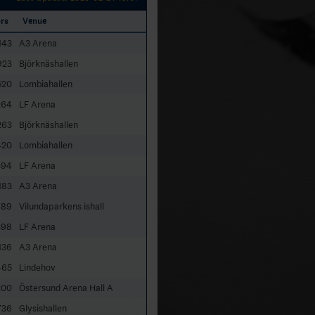
rs
Venue
143
A3 Arena
923
Björknäshallen
520
Lombiahallen
264
LF Arena
263
Björknäshallen
420
Lombiahallen
394
LF Arena
183
A3 Arena
789
Vilundaparkens ishall
398
LF Arena
136
A3 Arena
465
Lindehov
200
Östersund Arena Hall A
736
Glysishallen