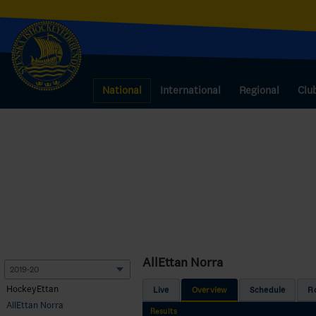
National
International
Regional
Clu
AllEttan Norra
HockeyEttan
Live
Overview
Schedule
R
AllEttan Norra
Results