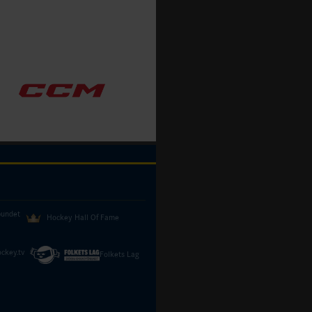
bundet
Hockey Hall Of Fame
ckey.tv
Folkets Lag