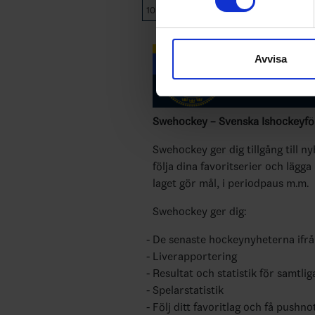
10
IF Vallentuna BK
18
3
Vi använder enhetsidentifierar
sociala medier och analysera 
Avvisa
till de sociala medier och a
med annan information som du 
Swehockey – Svenska Ishockeyför
Swehockey ger dig tillgång till n
följa dina favoritserier och lägga
laget gör mål, i periodpaus m.m.
Swehockey ger dig:
De senaste hockeynyheterna ifr
Liverapportering
Resultat och statistik för samtlig
Spelarstatistik
Följ ditt favoritlag och få pushno