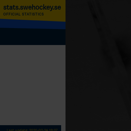
stats.swehockey.se
OFFICIAL STATISTICS
Last update: 2020-02-24 19:07