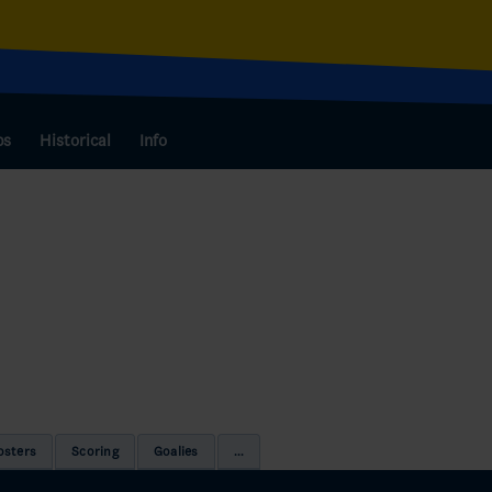
bs
Historical
Info
osters
Scoring
Goalies
...