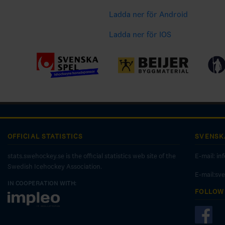
Ladda ner för Android
Ladda ner för IOS
OFFICIAL STATISTICS
SVENSK
stats.swehockey.se is the official statistics web site of the
E-mail:
in
Swedish Icehockey Association.
E-mail:sv
IN COOPERATION WITH:
FOLLOW