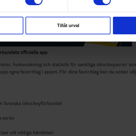
0
15
44:82 (-38)
9
0
0
0
e för att anpassa innehållet och annonserna till användarna, tillh
vår trafik. Vi vidarebefordrar även sådana identifierare och anna
Tillåt urval
nnons- och analysföretag som vi samarbetar med. Dessa kan i sin
har tillhandahållit eller som de har samlat in när du har använt 
bundets officiella app
yheter, livebevakning och statistik för samtliga ishockeyserier so
 upp egna favoritlag i appen. För dina favoritlag kan du sedan väl
ån Svenska Ishockeyförbundet
a serier
tiser vid viktiga händelser