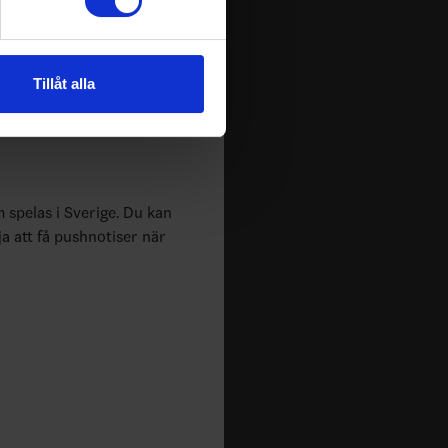
0
andahålla funktioner för
n information från din enhet
Tillåt alla
 tur kombinera informationen
deras tjänster.
m spelas i Sverige. Du kan
ja att få pushnotiser när