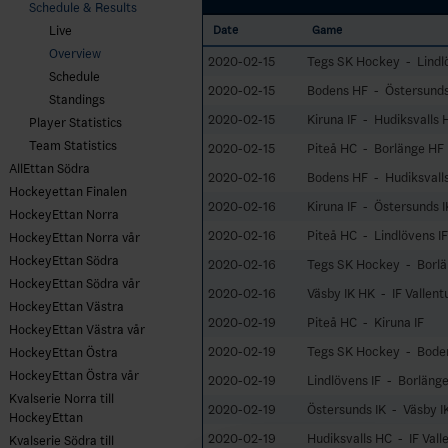
Schedule & Results
Live
Date
Game
Overview
2020-02-15
Tegs SK Hockey - Lindlö
Schedule
2020-02-15
Bodens HF - Östersunds
Standings
2020-02-15
Kiruna IF - Hudiksvalls 
Player Statistics
Team Statistics
2020-02-15
Piteå HC - Borlänge HF
AllEttan Södra
2020-02-16
Bodens HF - Hudiksvall
Hockeyettan Finalen
2020-02-16
Kiruna IF - Östersunds I
HockeyEttan Norra
2020-02-16
Piteå HC - Lindlövens IF
HockeyEttan Norra vår
HockeyEttan Södra
2020-02-16
Tegs SK Hockey - Borl
HockeyEttan Södra vår
2020-02-16
Väsby IK HK - IF Vallen
HockeyEttan Västra
2020-02-19
Piteå HC - Kiruna IF
HockeyEttan Västra vår
2020-02-19
Tegs SK Hockey - Bode
HockeyEttan Östra
HockeyEttan Östra vår
2020-02-19
Lindlövens IF - Borläng
Kvalserie Norra till
2020-02-19
Östersunds IK - Väsby I
HockeyEttan
2020-02-19
Hudiksvalls HC - IF Vall
Kvalserie Södra till