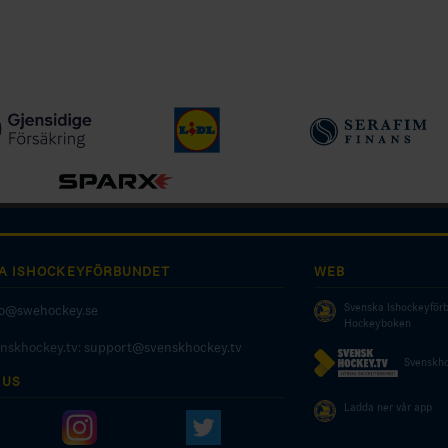
A ISHOCKEYFÖRBUNDET
WEB
Svenska Ishockeyför
fo@swehockey.se
Hockeyboken
enskhockey.tv:
support@svenskhockey.tv
Svenskho
 US
Ladda ner vår app