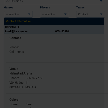
Games
Players
Teams
Contact Information
Halmstad HF
kansli@hammers.se
035-133390
Contact
Phone:
CellPhone:
Venue
Halmstad Arena
Phone:
035-15 27 53
Växjövägen 11
30244 HALMSTAD
Colors
Home:
Blue