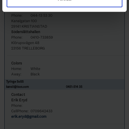
Venue
Kristianstads Ishall
Phone:
044-13 53 30
Kanalgatan 100
29141 KRISTIANSTAD
Söderslättshallen
Phone:
0410-733859
Klörupsvägen 48
23156 TRELLEBORG
Colors
Home:
White
Away:
Black
Tyringe SoSS
kansli@tsos.com
0451-514 35
Contact
Erik Eryd
Phone:
CellPhone:
0709642433
erik.eryd@gmail.com