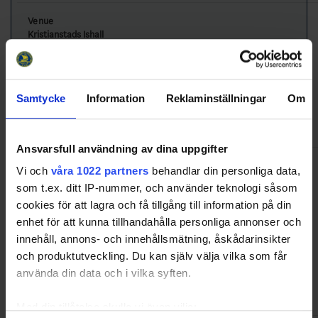
Venue
Kristianstads Ishall
Phone:
044-13 53 30
Kanalgatan 100
29141 KRISTIANSTAD
Söderslättshallen
Samtycke
Information
Reklaminställningar
Om
Phone:
0410-733859
Klörupsvägen 48
23156 TRELLEBORG
Ansvarsfull användning av dina uppgifter
Colors
Vi och
våra 1022 partners
behandlar din personliga data,
Home:
Green
som t.ex. ditt IP-nummer, och använder teknologi såsom
Away:
White
cookies för att lagra och få tillgång till information på din
Lund Giants HC
enhet för att kunna tillhandahålla personliga annonser och
kansli@lundgiants.se
0703781477
innehåll, annons- och innehållsmätning, åskådarinsikter
Contact
och produktutveckling. Du kan själv välja vilka som får
Phone:
använda din data och i vilka syften.
CellPhone:
Med din tillåtelse skulle vi även vilja: