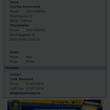
Venue
Tyrs Hov Sportcentra
Phone:
0451-268206
Paradisgatan 32
28232 TYRINGE
Österåshallen
Phone:
0451-268202
Hövdingegatan 16
28133 HÄSSLEHOLM
Colors
Home:
Blue
Away:
White
Tournament
Contact
Linda Wemmert
Phone:
0705732614
CellPhone:
0705732614
info@skanehockey.se