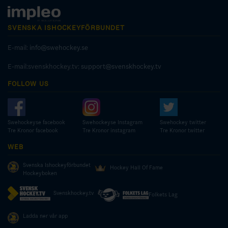
SVENSKA ISHOCKEYFÖRBUNDET
E-mail:
info@swehockey.se
E-mail:svenskhockey.tv:
support@svenskhockey.tv
FOLLOW US
Swehockeyse facebook
Swehockeyse Instagram
Swehockey twitter
Tre Kronor facebook
Tre Kronor instagram
Tre Kronor twitter
WEB
Svenska Ishockeyförbundet
Hockey Hall Of Fame
Hockeyboken
Svenskhockey.tv
Folkets Lag
Ladda ner vår app