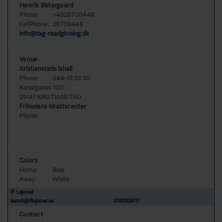
Henrik Østergaard
Phone:
+4526709448
CellPhone:
26709448
info@tag-raadgivning.dk
Venue
Kristianstads Ishall
Phone:
044-13 53 30
Kanalgatan 100
29141 KRISTIANSTAD
Frihedens Idrattscenter
Phone:
Colors
Home:
Blue
Away:
White
IF Lejonet
kansli@iflejonet.se
0760825117
Contact