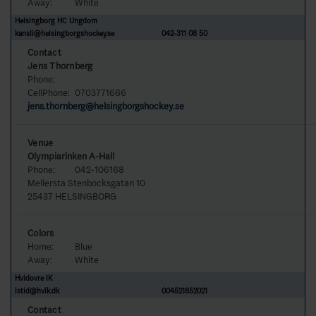
Away:
White
Helsingborg HC Ungdom
kansli@helsingborgshockey.se
042-311 08 50
Contact
Jens Thornberg
Phone:
CellPhone:
0703771666
jens.thornberg@helsingborgshockey.se
Venue
Olympiarinken A-Hall
Phone:
042-106168
Mellersta Stenbocksgatan 10
25437 HELSINGBORG
Colors
Home:
Blue
Away:
White
Hvidovre IK
istid@hvik.dk
004521852021
Contact