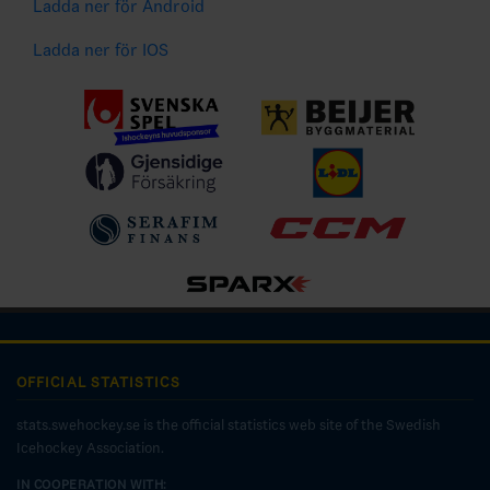
Ladda ner för Android
Ladda ner för IOS
OFFICIAL STATISTICS
stats.swehockey.se is the official statistics web site of the Swedish
Icehockey Association.
IN COOPERATION WITH: