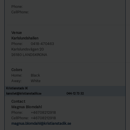
Phone:
CellPhone:
Venue
Karlslundshallen
Phone:
0418-470463
Karlslundsvägen 20
26180 LANDSKRONA
Colors
Home:
Black
Away:
White
Kristianstads IK
kansliet@kristianstadik.se
044-12 73 32
Contact
Magnus Blomdahl
Phone:
+46708212918
CellPhone:
+46708212918
magnus.blomdahl@kristianstadik.se