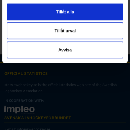
för sociala medier och analysera vår trafik. Vi
vidarebefordrar även sådana identifierare och annan
Tillåt alla
information från din enhet till de sociala medier och
annons- och analysföretag som vi samarbetar med.
Dessa kan i sin tur kombinera informationen med annan
Tillåt urval
information som du har tillhandahållit eller som de har
samlat in när du har använt deras tjänster.
Avvisa
OFFICIAL STATISTICS
stats.swehockey.se is the official statistics web site of the Swedish
Icehockey Association.
IN COOPERATION WITH:
SVENSKA ISHOCKEYFÖRBUNDET
E-mail:
info@swehockey.se