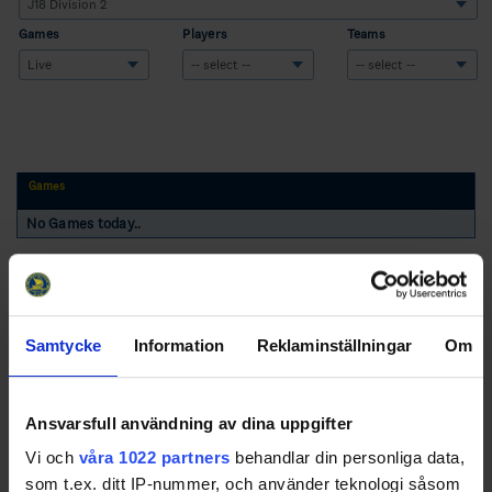
Games
Players
Teams
Games
No Games today..
Samtycke
Information
Reklaminställningar
Om
Swehockey – Svenska Ishockeyförbundets officiella app
Ansvarsfull användning av dina uppgifter
Vi och
våra 1022 partners
behandlar din personliga data,
Swehockey ger dig tillgång till nyheter, livebevakning
som t.ex. ditt IP-nummer, och använder teknologi såsom
och statistik för samtliga ishockeyserier som spelas i