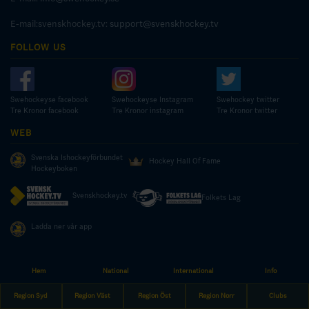
E-mail:svenskhockey.tv:
support@svenskhockey.tv
FOLLOW US
Swehockeyse facebook
Swehockeyse Instagram
Swehockey twitter
Tre Kronor facebook
Tre Kronor instagram
Tre Kronor twitter
WEB
Svenska Ishockeyförbundet
Hockey Hall Of Fame
Hockeyboken
Svenskhockey.tv
Folkets Lag
Ladda ner vår app
Hem
National
International
Info
© COPYRIGHT SWEDISH ICE HOCKEY ASSOCIATION
Region Syd
Region Väst
Region Öst
Region Norr
Clubs