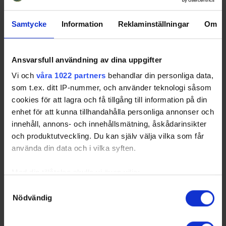
1
Rödovre SoIK
20
16
0
4
72
32
Samtycke
Information
Reklaminställningar
Om
2
Tyringe SoSS
20
13
2
5
46
28
3
Hvidovre IK
20
11
1
8
1
23
4
Helsingborgs HC
20
8
1
11
8
17
Ansvarsfull användning av dina uppgifter
5
Trelleborgs IF
20
7
1
12
-22
15
Vi och
våra 1022 partners
behandlar din personliga data,
som t.ex. ditt IP-nummer, och använder teknologi såsom
6
IK Pantern
20
1
3
16
-105
5
cookies för att lagra och få tillgång till information på din
enhet för att kunna tillhandahålla personliga annonser och
innehåll, annons- och innehållsmätning, åskådarinsikter
och produktutveckling. Du kan själv välja vilka som får
använda din data och i vilka syften.
Swehockey – Svenska Ishockeyförbundets officiella app
Swehockey ger dig tillgång till nyheter, livebevakning
Med din tillåtelse skulle vi även vilja:
och statistik för samtliga ishockeyserier som spelas i
Samla in information om din geografiska plats som
Samtyckesval
Sverige. Du kan följa dina favoritserier och lägga upp
Nödvändig
kan ha en noggrannhet på upp till flera meter
egna favoritlag i appen. För dina favoritlag kan du
Identifiera din enhet genom att aktivt skanna den för
sedan välja att få pushnotiser när laget gör mål, i
specifika kännetecken (fingeravtryck)