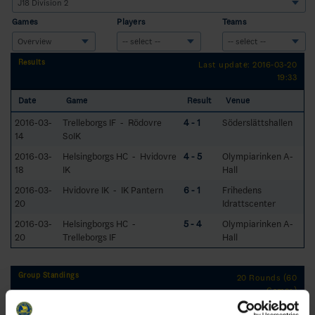
Games
Players
Teams
Results
Last update: 2016-03-20
19:33
Date
Game
Result
Venue
2016-03-
Trelleborgs IF - Rödovre
4 - 1
Söderslättshallen
14
SoIK
2016-03-
Helsingborgs HC - Hvidovre
4 - 5
Olympiarinken A-
18
IK
Hall
2016-03-
Hvidovre IK - IK Pantern
6 - 1
Frihedens
20
Idrattscenter
2016-03-
Helsingborgs HC -
5 - 4
Olympiarinken A-
20
Trelleborgs IF
Hall
Group Standings
20 Rounds (60
Games)
RK
GP
W
T
L
GD
TP
Team