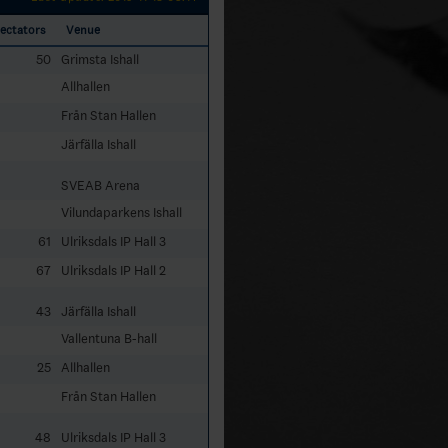
ectators
Venue
50
Grimsta Ishall
Allhallen
Från Stan Hallen
Järfälla Ishall
SVEAB Arena
Vilundaparkens Ishall
61
Ulriksdals IP Hall 3
67
Ulriksdals IP Hall 2
43
Järfälla Ishall
Vallentuna B-hall
25
Allhallen
Från Stan Hallen
48
Ulriksdals IP Hall 3