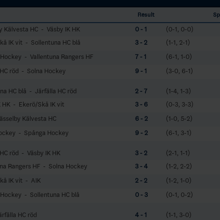
Result
Sp
y Kälvesta HC - Väsby IK HK
0 - 1
(0-1, 0-0)
å IK vit - Sollentuna HC blå
3 - 2
(1-1, 2-1)
Hockey - Vallentuna Rangers HF
7 - 1
(6-1, 1-0)
a HC röd - Solna Hockey
9 - 1
(3-0, 6-1)
na HC blå - Järfälla HC röd
2 - 7
(1-4, 1-3)
K HK - Ekerö/Skå IK vit
3 - 6
(0-3, 3-3)
ässelby Kälvesta HC
6 - 2
(1-0, 5-2)
ockey - Spånga Hockey
9 - 2
(6-1, 3-1)
 HC röd - Väsby IK HK
3 - 2
(2-1, 1-1)
una Rangers HF - Solna Hockey
3 - 4
(1-2, 2-2)
å IK vit - AIK
2 - 2
(1-2, 1-0)
Hockey - Sollentuna HC blå
0 - 3
(0-1, 0-2)
rfälla HC röd
4 - 1
(1-1, 3-0)