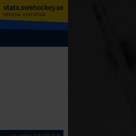
stats.swehockey.se
OFFICIAL STATISTICS
Last update: 2019-11-18 05:14