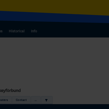
bs
Historical
Info
keyförbund
osters
Contact
...