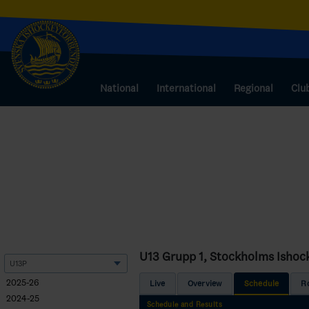
National
International
Regional
Clu
U13 Grupp 1, Stockholms Ishoc
2025-26
Live
Overview
Schedule
R
2024-25
Schedule and Results