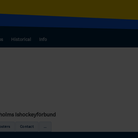
bs
Historical
Info
kholms Ishockeyförbund
osters
Contact
...