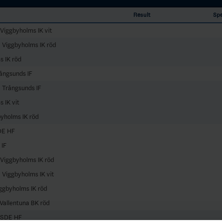
Result
Spe
 Viggbyholms IK vit
- Viggbyholms IK röd
 IK röd
ångsunds IF
- Trångsunds IF
 IK vit
yholms IK röd
DE HF
IF
 Viggbyholms IK röd
 Viggbyholms IK vit
ggbyholms IK röd
 Vallentuna BK röd
- SDE HF