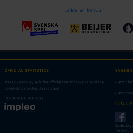
Ladda ner för IOS
OFFICIAL STATISTICS
SVENSK
stats.swehockey.se is the official statistics web site of the
E-mail:
in
Swedish Icehockey Association.
E-mail:sv
IN COOPERATION WITH:
FOLLOW
Swehockeys
Tre Kronor 