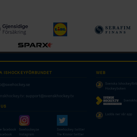
A ISHOCKEYFÖRBUNDET
WEB
Svenska Ishockeyför
fo@swehockey.se
Hockeyboken
enskhockey.tv:
support@svenskhockey.tv
Svenskho
 US
Ladda ner vår app
e facebook
Swehockeyse
Swehockey twitter
facebook
Instagram
Tre Kronor twitter