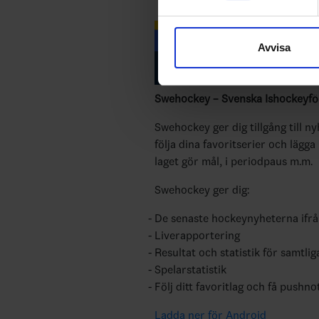
Vi använder enhetsidentifierar
sociala medier och analysera 
Avvisa
till de sociala medier och a
med annan information som du 
Swehockey – Svenska Ishockeyför
Swehockey ger dig tillgång till n
följa dina favoritserier och lägga
laget gör mål, i periodpaus m.m.
Swehockey ger dig:
De senaste hockeynyheterna ifr
Liverapportering
Resultat och statistik för samtlig
Spelarstatistik
Följ ditt favoritlag och få pushno
Ladda ner för Android