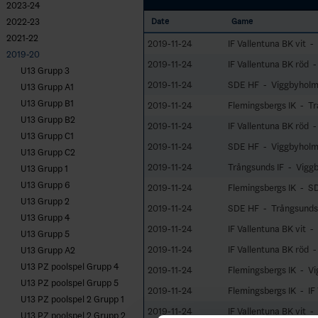
2023-24
2022-23
Date
Game
2021-22
2019-11-24
IF Vallentuna BK vit -
2019-20
2019-11-24
IF Vallentuna BK röd 
U13 Grupp 3
2019-11-24
SDE HF - Viggbyholms
U13 Grupp A1
U13 Grupp B1
2019-11-24
Flemingsbergs IK - Tr
U13 Grupp B2
2019-11-24
IF Vallentuna BK röd 
U13 Grupp C1
2019-11-24
SDE HF - Viggbyholms
U13 Grupp C2
2019-11-24
Trångsunds IF - Viggb
U13 Grupp 1
U13 Grupp 6
2019-11-24
Flemingsbergs IK - S
U13 Grupp 2
2019-11-24
SDE HF - Trångsunds 
U13 Grupp 4
2019-11-24
IF Vallentuna BK vit -
U13 Grupp 5
2019-11-24
IF Vallentuna BK röd -
U13 Grupp A2
U13 PZ poolspel Grupp 4
2019-11-24
Flemingsbergs IK - Vi
U13 PZ poolspel Grupp 5
2019-11-24
Flemingsbergs IK - IF
U13 PZ poolspel 2 Grupp 1
2019-11-24
IF Vallentuna BK vit 
U13 PZ poolspel 2 Grupp 2