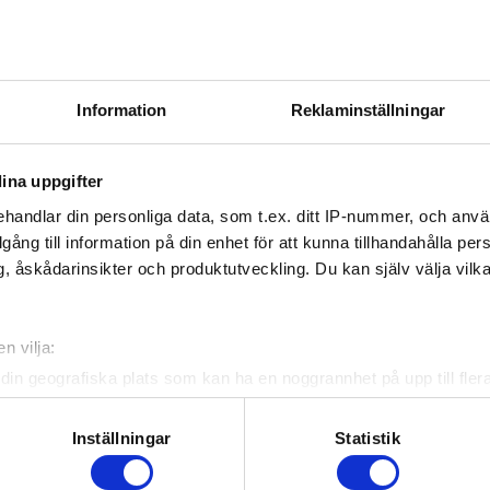
 Trångsunds IF
- SDE HF
Vallentuna BK vit
Information
Reklaminställningar
yholms IK vit
ggbyholms IK vit
 IF Vallentuna BK vit
ina uppgifter
Viggbyholms IK vit
handlar din personliga data, som t.ex. ditt IP-nummer, och anv
illgång till information på din enhet för att kunna tillhandahålla pe
, åskådarinsikter och produktutveckling. Du kan själv välja vilk
n vilja:
din geografiska plats som kan ha en noggrannhet på upp till fler
om att aktivt skanna den för specifika kännetecken (fingeravtryc
rsonliga uppgifter behandlas och ställ in dina preferenser i
deta
Inställningar
Statistik
ke när som helst från cookie-förklaringen.