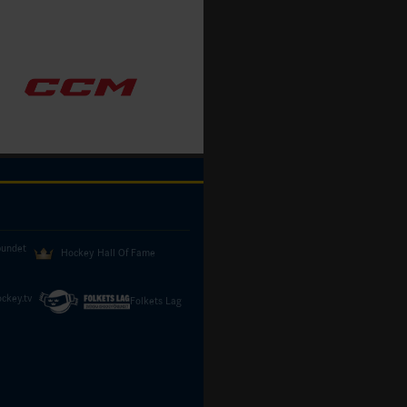
bundet
Hockey Hall Of Fame
ckey.tv
Folkets Lag