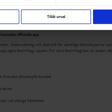
e för att anpassa innehållet och annonserna till användarna, tillh
vår trafik. Vi vidarebefordrar även sådana identifierare och anna
Tillåt urval
nnons- och analysföretag som vi samarbetar med. Dessa kan i sin
har tillhandahållit eller som de har samlat in när du har använt 
bundets officiella app
yheter, livebevakning och statistik för samtliga ishockeyserier so
 upp egna favoritlag i appen. För dina favoritlag kan du sedan väl
ån Svenska Ishockeyförbundet
a serier
tiser vid viktiga händelser