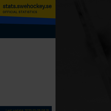
stats.swehockey.se
OFFICIAL STATISTICS
Last update: 2020-10-09 08:19