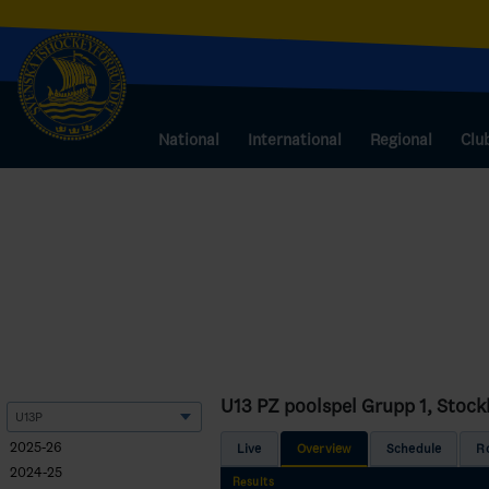
National
International
Regional
Clu
U13 PZ poolspel Grupp 1, Stoc
2025-26
Live
Overview
Schedule
R
2024-25
Results