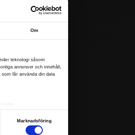
Jägholmshallen
Jägholmshallen
Jägholmshallen
Om
Jägholmshallen
Jägholmshallen
Jägholmshallen
Jägholmshallen
änder teknologi såsom
rsonliga annonser och innehåll,
a som får använda din data
a meter
k)
ljsektionen
. Du kan ändra
Marknadsföring