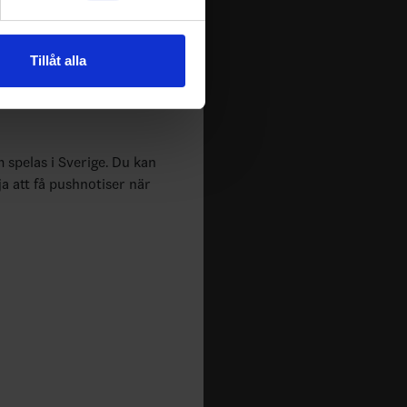
andahålla funktioner för
n information från din enhet
Tillåt alla
 tur kombinera informationen
deras tjänster.
m spelas i Sverige. Du kan
ja att få pushnotiser när