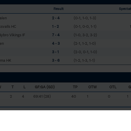
Result
Specta
alen
2 - 4
(0-1, 1-0, 1-3)
ksvalls HC
1 - 2
(0-1, 0-0, 1-1)
ybro Vikings IF
7 - 4
(1-0, 3-2, 3-2)
en
4 - 3
(2-1, 1-2, 1-0)
3 - 1
(2-0, 0-1, 1-0)
oma HK
3 - 6
(1-2, 1-3, 1-1)
W
T
L
GF:GA (GD)
TP
OTW
OTL
2
4
69:41 (28)
40
1
0
1
0
5
80:36 (44)
39
0
0
0
1
5
66:42 (24)
37
0
0
0