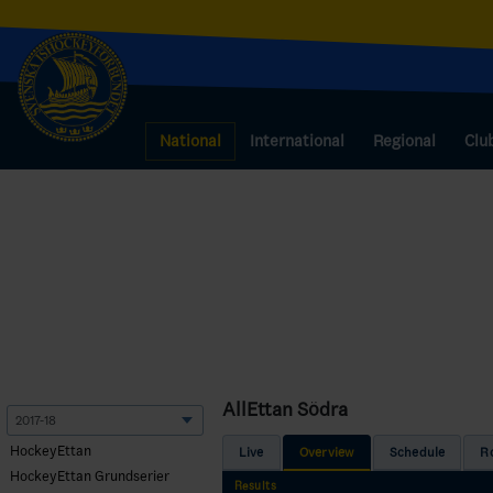
National
International
Regional
Clu
AllEttan Södra
HockeyEttan
Live
Overview
Schedule
R
HockeyEttan Grundserier
Results