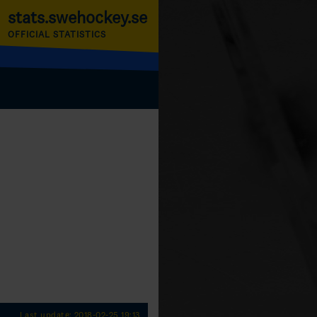
stats.swehockey.se
OFFICIAL STATISTICS
Last update: 2018-02-25 19:13