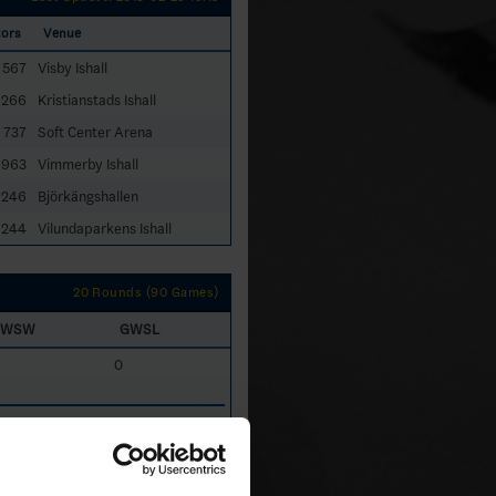
tors
Venue
567
Visby Ishall
1266
Kristianstads Ishall
737
Soft Center Arena
963
Vimmerby Ishall
246
Björkängshallen
244
Vilundaparkens Ishall
20 Rounds (90 Games)
GWSW
GWSL
0
0
1