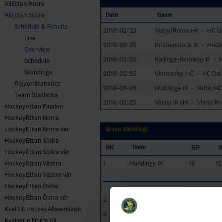
AllEttan Norra
AllEttan Södra
Date
Game
Schedule & Results
2018-02-23
Visby/Roma HK - HC D
Live
2018-02-25
Kristianstads IK - Hudi
Overview
2018-02-25
Kallinge-Ronneby IF - N
Schedule
Standings
2018-02-25
Vimmerby HC - HC Dal
Player Statistics
2018-02-25
Huddinge IK - Valbo HC
Team Statistics
2018-02-25
Väsby IK HK - Visby/R
Hockeyettan Finalen
HockeyEttan Norra
HockeyEttan Norra vår
Group Standings
HockeyEttan Södra
RK
GP
Team
HockeyEttan Södra vår
1
Huddinge IK
18
12
HockeyEttan Västra
HockeyEttan Västra vår
HockeyEttan Östra
HockeyEttan Östra vår
2
Kristianstads IK
18
13
Kval till HockeyAllsvenskan
3
Vimmerby HC
18
12
Kvalserie Norra till