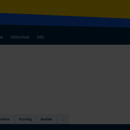
bs
Historical
Info
osters
Scoring
Goalies
...