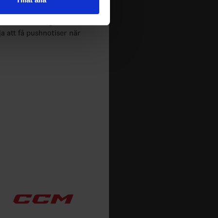
 tur kombinera informationen
deras tjänster.
m spelas i Sverige. Du kan
ja att få pushnotiser när