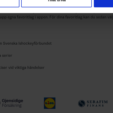
nnons- och analysföretag som vi samarbetar med. Dessa kan i sin
bundets officiella app
har tillhandahållit eller som de har samlat in när du har använt 
yheter, livebevakning och statistik för samtliga ishockeyserier so
 upp egna favoritlag i appen. För dina favoritlag kan du sedan väl
ån Svenska Ishockeyförbundet
a serier
tiser vid viktiga händelser