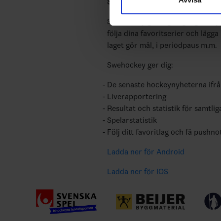
till de sociala medier och a
Swehockey – Svenska Ishockeyför
med annan information som du 
Swehockey ger dig tillgång till n
följa dina favoritserier och lägga
laget gör mål, i periodpaus m.m.
Swehockey ger dig:
De senaste hockeynyheterna ifr
Liverapportering
Resultat och statistik för samtlig
Spelarstatistik
Följ ditt favoritlag och få pushno
Ladda ner för Android
Ladda ner för IOS