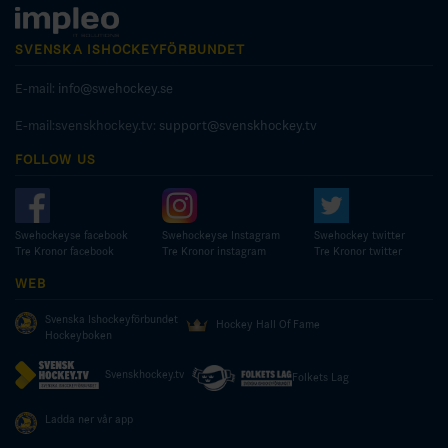
SVENSKA ISHOCKEYFÖRBUNDET
E-mail:
info@swehockey.se
E-mail:svenskhockey.tv:
support@svenskhockey.tv
FOLLOW US
Swehockeyse facebook
Swehockeyse Instagram
Swehockey twitter
Tre Kronor facebook
Tre Kronor instagram
Tre Kronor twitter
WEB
Svenska Ishockeyförbundet
Hockey Hall Of Fame
Hockeyboken
Svenskhockey.tv
Folkets Lag
Ladda ner vår app