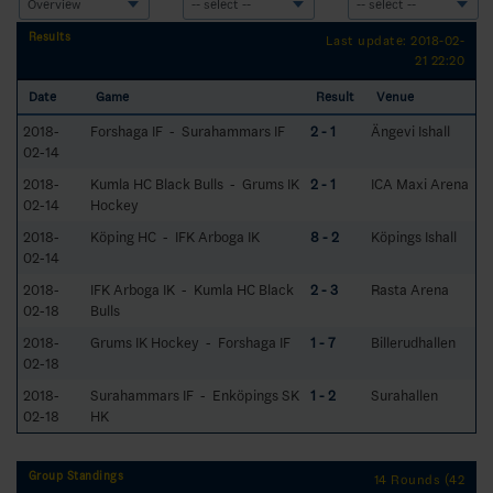
Results
Last update: 2018-02-
21 22:20
Date
Game
Result
Venue
2018-
Forshaga IF - Surahammars IF
2 - 1
Ängevi Ishall
02-14
2018-
Kumla HC Black Bulls - Grums IK
2 - 1
ICA Maxi Arena
02-14
Hockey
2018-
Köping HC - IFK Arboga IK
8 - 2
Köpings Ishall
02-14
2018-
IFK Arboga IK - Kumla HC Black
2 - 3
Rasta Arena
02-18
Bulls
2018-
Grums IK Hockey - Forshaga IF
1 - 7
Billerudhallen
02-18
2018-
Surahammars IF - Enköpings SK
1 - 2
Surahallen
02-18
HK
Group Standings
14 Rounds (42