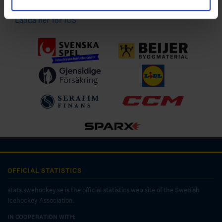
Ladda ner för Android
Ladda ner för IOS
OFFICIAL STATISTICS
stats.swehockey.se is the official statistics web site of the Swedish
Icehockey Association.
IN COOPERATION WITH: