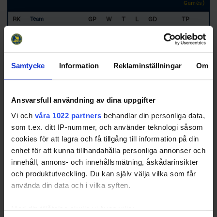
Games)
RK
GP
W
T
L
GD
TP
Team
1
Köping HC
12
8
1
3
19
32
Samtycke
Information
Reklaminställningar
Om
2
Enköpings SK HK
12
7
2
3
14
27
3
Forshaga IF
12
5
3
4
10
24
4
Grums IK Hockey
12
6
2
4
2
23
Ansvarsfull användning av dina uppgifter
5
Kumla HC Black
12
4
4
4
-1
22
Vi och
våra 1022 partners
behandlar din personliga data,
Bulls
som t.ex. ditt IP-nummer, och använder teknologi såsom
cookies för att lagra och få tillgång till information på din
enhet för att kunna tillhandahålla personliga annonser och
6
IFK Arboga IK
12
3
1
8
-19
12
innehåll, annons- och innehållsmätning, åskådarinsikter
7
Surahammars IF
12
2
1
9
-25
7
och produktutveckling. Du kan själv välja vilka som får
använda din data och i vilka syften.
Med din tillåtelse skulle vi även vilja: