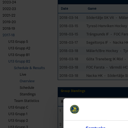
2023-24
2022-23
Date
Game
2021-22
2018-03-14
Södertälje SK Vit - Mäl
2019-20
2018-03-15
Tyresö Hanviken Hockey 
2018-19
2018-03-15
Trångsunds IF - FOC Far
2017-18
U13 Grupp 5
2018-03-17
Segeltorps IF - Nacka H
U13 Grupp A2
2018-03-18
Mälarh/Bre Hockey - Ty
U13 Grupp B1
2018-03-18
Göta Traneberg IK Röd - 
U13 Grupp B2
2018-03-18
FOC Farsta - Värmdö HC
Schedule & Results
Live
2018-03-18
Nacka HK - Södertälje S
Overview
Schedule
Group Standings
Standings
Team Statistics
RK
GP
Team
U13 Grupp C
1
Göta Traneberg IK
16
U13 Grupp 1
Röd
U13 Grupp 2
2
Trångsunds IF
16
U13 Grupp 3