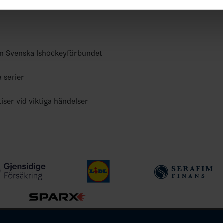
 upp egna favoritlag i appen. För dina favoritlag kan du sedan väl
ån Svenska Ishockeyförbundet
a serier
tiser vid viktiga händelser