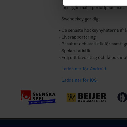
följa dina favoritserier och lägga
laget gör mål, i periodpaus m.m.
Swehockey ger dig:
De senaste hockeynyheterna ifr
Liverapportering
Resultat och statistik för samtlig
Spelarstatistik
Följ ditt favoritlag och få pushno
Ladda ner för Android
Ladda ner för IOS