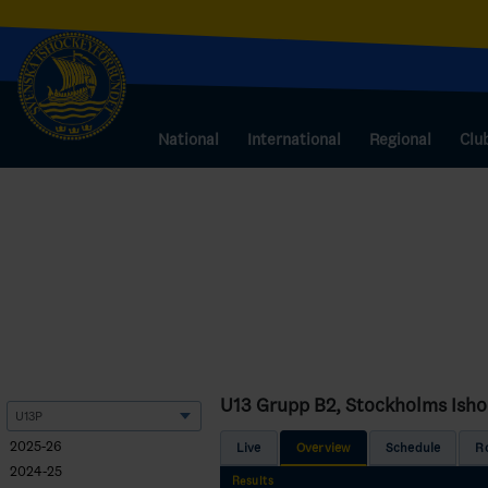
National
International
Regional
Clu
U13 Grupp B2, Stockholms Ish
2025-26
Live
Overview
Schedule
R
2024-25
Results