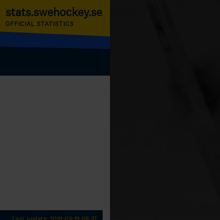
stats.swehockey.se
OFFICIAL STATISTICS
Last update: 2018-03-19 08:37