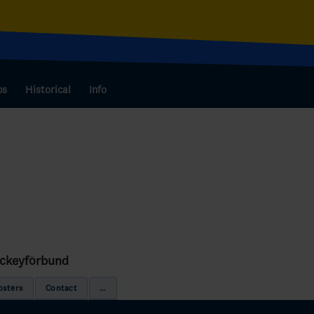
bs
Historical
Info
ockeyförbund
osters
Contact
...