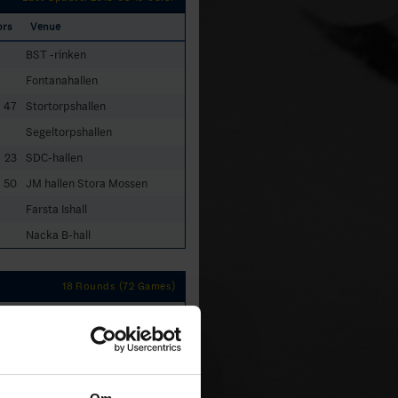
ors
Venue
BST -rinken
Fontanahallen
47
Stortorpshallen
Segeltorpshallen
23
SDC-hallen
50
JM hallen Stora Mossen
Farsta Ishall
Nacka B-hall
18 Rounds (72 Games)
TP
42
30