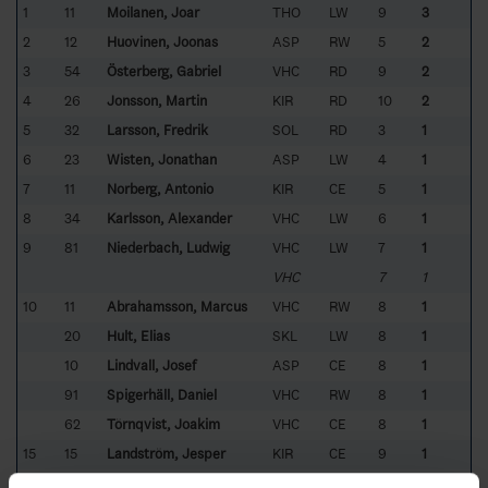
1
11
Moilanen, Joar
THO
LW
9
3
2
12
Huovinen, Joonas
ASP
RW
5
2
3
54
Österberg, Gabriel
VHC
RD
9
2
4
26
Jonsson, Martin
KIR
RD
10
2
5
32
Larsson, Fredrik
SOL
RD
3
1
6
23
Wisten, Jonathan
ASP
LW
4
1
7
11
Norberg, Antonio
KIR
CE
5
1
8
34
Karlsson, Alexander
VHC
LW
6
1
9
81
Niederbach, Ludwig
VHC
LW
7
1
VHC
7
1
10
11
Abrahamsson, Marcus
VHC
RW
8
1
20
Hult, Elias
SKL
LW
8
1
10
Lindvall, Josef
ASP
CE
8
1
91
Spigerhäll, Daniel
VHC
RW
8
1
62
Törnqvist, Joakim
VHC
CE
8
1
15
15
Landström, Jesper
KIR
CE
9
1
12
Puustinen, Heikki
KIR
LW
9
1