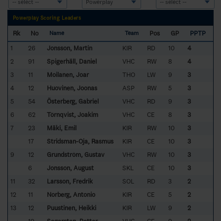
Powerplay Scoring Leaders
Rk
No
Pos
GP
PPTP
Name
Team
1
26
Jonsson, Martin
KIR
RD
10
4
2
91
Spigerhäll, Daniel
VHC
RW
8
4
3
11
Moilanen, Joar
THO
LW
9
3
4
12
Huovinen, Joonas
ASP
RW
5
3
5
54
Österberg, Gabriel
VHC
RD
9
3
6
62
Törnqvist, Joakim
VHC
CE
8
3
7
23
Mäki, Emil
KIR
RW
10
3
17
Stridsman-Oja, Rasmus
KIR
CE
10
3
9
12
Grundström, Gustav
VHC
RW
10
3
6
Jonsson, August
SKL
CE
10
3
11
32
Larsson, Fredrik
SOL
RD
3
2
12
11
Norberg, Antonio
KIR
CE
5
2
13
12
Puustinen, Heikki
KIR
LW
9
2