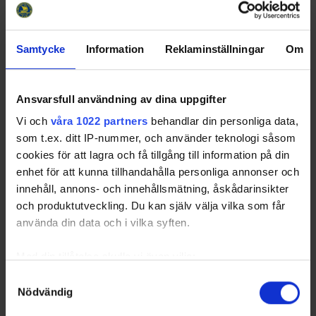
19
Segersten, Petter
VHC
CE
9
1
28
Sjödin, Casper
SKL
LW
9
1
Samtycke
Information
Reklaminställningar
Om
21
Unuk, Nik
SOL
LW
9
1
25
Åstrand, Herman
KIR
CE
9
1
21
12
Haaraoja, Oscar
SKL
CE
10
1
Ansvarsfull användning av dina uppgifter
61
Lundin, Richard
SKL
RD
10
1
Vi och
våra 1022 partners
behandlar din personliga data,
23
Mäki, Emil
KIR
RW
10
1
som t.ex. ditt IP-nummer, och använder teknologi såsom
5
Riihiaho, Jakob
SKL
LD
10
1
cookies för att lagra och få tillgång till information på din
10
Strandelin, Jesper
KIR
RD
10
1
enhet för att kunna tillhandahålla personliga annonser och
Sorted by higher
P
ower
p
lay
G
oals and lower
G
ames
P
layed.
innehåll, annons- och innehållsmätning, åskådarinsikter
och produktutveckling. Du kan själv välja vilka som får
använda din data och i vilka syften.
Powerplay Assist Leaders
Rk
No
Pos
GP
PPA
Name
Team
Med din tillåtelse skulle vi även vilja:
1
91
Spigerhäll, Daniel
VHC
RW
8
3
Samla in information om din geografiska plats som
Samtyckesval
2
12
Grundström, Gustav
VHC
RW
10
3
Nödvändig
kan ha en noggrannhet på upp till flera meter
6
Jonsson, August
SKL
CE
10
3
Identifiera din enhet genom att aktivt skanna den för