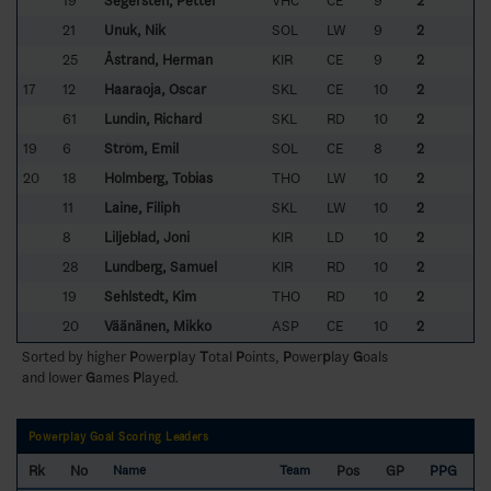
19
Segersten, Petter
VHC
CE
9
2
21
Unuk, Nik
SOL
LW
9
2
25
Åstrand, Herman
KIR
CE
9
2
17
12
Haaraoja, Oscar
SKL
CE
10
2
61
Lundin, Richard
SKL
RD
10
2
19
6
Ström, Emil
SOL
CE
8
2
20
18
Holmberg, Tobias
THO
LW
10
2
11
Laine, Filiph
SKL
LW
10
2
8
Liljeblad, Joni
KIR
LD
10
2
28
Lundberg, Samuel
KIR
RD
10
2
19
Sehlstedt, Kim
THO
RD
10
2
20
Väänänen, Mikko
ASP
CE
10
2
Sorted by higher
P
ower
p
lay
T
otal
P
oints,
P
ower
p
lay
G
oals
and lower
G
ames
P
layed.
Powerplay Goal Scoring Leaders
Rk
No
Pos
GP
PPG
Name
Team