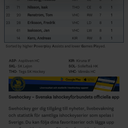
21
71
Nilsson, Isak
THO
CE
6
1
22
20
Renström, Tom
VHC
RW
7
1
23
28
Eriksson, Fredrik
VHC
LD
8
1
61
Isaksson, Jan
VHC
LW
8
1
14
Kero, Andreas
KIR
RW
8
1
Sorted by higher
P
ower
p
lay
A
ssists and lower
G
ames
P
layed.
ASP
- Asplöven HC
KIR
- Kiruna IF
SKL
- SK Lejon
SOL
- Sollefteå HK
THO
- Tegs SK Hockey
VHC
- Vännäs HC
Swehockey – Svenska Ishockeyförbundets officiella app
Swehockey ger dig tillgång till nyheter, livebevakning
och statistik för samtliga ishockeyserier som spelas i
Sverige. Du kan följa dina favoritserier och lägga upp