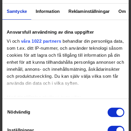
25
Näslund, Mattias
ESKL
LD
10
1
Samtycke
Information
Reklaminställningar
Om
29
Ruotsaari, Joonas
ESKL
LW
10
1
17
Thim, Viktor
VIG
RW
10
1
27
Udd, Christofer
ESKL
LD
10
1
Ansvarsfull användning av dina uppgifter
46
Öst, Albin
HAN
LW
10
1
Vi och
våra 1022 partners
behandlar din personliga data,
Sorted by higher
P
ower
p
lay
G
oals and lower
G
ames
P
layed.
som t.ex. ditt IP-nummer, och använder teknologi såsom
cookies för att lagra och få tillgång till information på din
enhet för att kunna tillhandahålla personliga annonser och
Powerplay Assist Leaders
innehåll, annons- och innehållsmätning, åskådarinsikter
Rk
No
Pos
GP
PPA
Name
Team
och produktutveckling. Du kan själv välja vilka som får
1
14
Leijon, Emil
HAN
LW
10
5
använda din data och i vilka syften.
2
14
Staforelli, Andrés
ESKL
CE
10
4
3
55
Berg, Hampus
HAN
LD
10
3
Med din tillåtelse skulle vi även vilja:
10
Korduner, Fredric
VIG
LW
10
3
Samla in information om din geografiska plats som
Samtyckesval
5
9
Garpenlöv, William
HAN
RD
9
2
Nödvändig
kan ha en noggrannhet på upp till flera meter
6
Identifiera din enhet genom att aktivt skanna den för
10
Ahlholm, Oskar
TIF
CE
10
2
specifika kännetecken (fingeravtryck)
4
Backholm, Martin
ESKL
LD
10
2
Inställningar