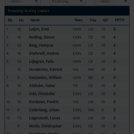
Powerplay Scoring Leaders
Rk
No
Pos
GP
PPTP
Name
Team
1
14
Leijon, Emil
HAN
LW
10
5
2
16
Rodling, Simon
ESKL
CE
10
4
3
55
Berg, Hampus
HAN
LD
10
4
4
14
Staforelli, Andrés
ESKL
CE
10
4
5
54
Liljegren, Felix
HAN
CE
10
3
15
Nordström, Patrick
VIG
RW
10
3
7
9
Garpenlöv, William
HAN
RD
9
3
8
10
Ahlholm, Oskar
TIF
CE
10
3
27
Udd, Christofer
ESKL
LD
10
3
10
10
Korduner, Fredric
VIG
LW
10
3
11
8
Cederberg, Johan
ESKL
RW
9
2
12
73
Lagerstedt, Lucas
WIN
LW
10
2
9
Norlin, Christopher
ESKL
CE
10
2