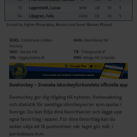
73
Lagerstedt, Lucas
WIN
LW
10
1
54
Liljegren, Felix
HAN
CE
10
1
Sorted by higher
P
ower
p
lay
A
ssists and lower
G
ames
P
layed.
ESKL
- Eskilstuna Linden
HAN
- Hanvikens SK
Hockey
NAC
- Nacka HK
TIF
- Trångsunds IF
VIG
- Viggbyholms IK
WIN
- Wings HC Arlanda
Swehockey – Svenska Ishockeyförbundets officiella app
Swehockey ger dig tillgång till nyheter, livebevakning
och statistik för samtliga ishockeyserier som spelas i
Sverige. Du kan följa dina favoritserier och lägga upp
egna favoritlag i appen. För dina favoritlag kan du
sedan välja att få pushnotiser när laget gör mål, i
periodpaus m.m.