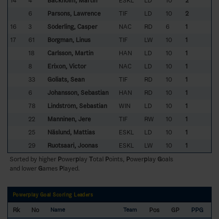
14
4
Backholm, Martin
ESKL
LD
10
2
6
Parsons, Lawrence
TIF
LD
10
2
16
3
Söderling, Casper
NAC
RD
6
1
17
61
Borgman, Linus
TIF
LW
10
1
18
Carlsson, Martin
HAN
LD
10
1
8
Erixon, Victor
NAC
LD
10
1
33
Goliats, Sean
TIF
RD
10
1
6
Johansson, Sebastian
HAN
RD
10
1
78
Lindström, Sebastian
WIN
LD
10
1
22
Manninen, Jere
TIF
RW
10
1
25
Näslund, Mattias
ESKL
LD
10
1
29
Ruotsaari, Joonas
ESKL
LW
10
1
Sorted by higher
P
ower
p
lay
T
otal
P
oints,
P
ower
p
lay
G
oals
and lower
G
ames
P
layed.
Powerplay Goal Scoring Leaders
Rk
No
Pos
GP
PPG
Name
Team