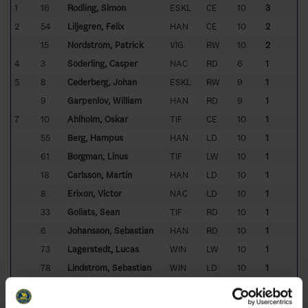
1
16
Rodling, Simon
ESKL
CE
10
3
2
54
Liljegren, Felix
HAN
CE
10
2
15
Nordström, Patrick
VIG
RW
10
2
4
3
Söderling, Casper
NAC
RD
6
1
5
8
Cederberg, Johan
ESKL
RW
9
1
9
Garpenlöv, William
HAN
RD
9
1
7
10
Ahlholm, Oskar
TIF
CE
10
1
55
Berg, Hampus
HAN
LD
10
1
61
Borgman, Linus
TIF
LW
10
1
18
Carlsson, Martin
HAN
LD
10
1
8
Erixon, Victor
NAC
LD
10
1
33
Goliats, Sean
TIF
RD
10
1
6
Johansson, Sebastian
HAN
RD
10
1
73
Lagerstedt, Lucas
WIN
LW
10
1
78
Lindström, Sebastian
WIN
LD
10
1
22
Manninen, Jere
TIF
RW
10
1
9
Norlin, Christopher
ESKL
CE
10
1