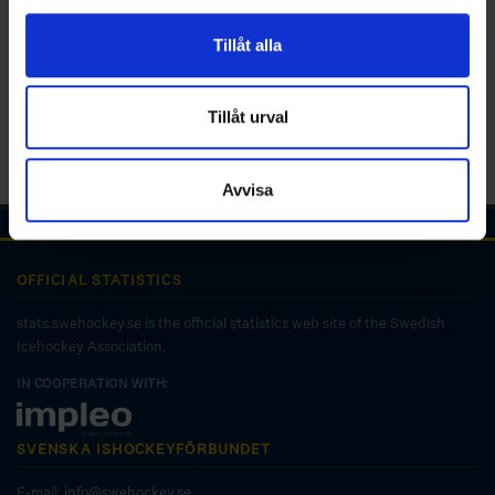
för sociala medier och analysera vår trafik. Vi
vidarebefordrar även sådana identifierare och annan
Tillåt alla
information från din enhet till de sociala medier och
annons- och analysföretag som vi samarbetar med.
Dessa kan i sin tur kombinera informationen med annan
Tillåt urval
information som du har tillhandahållit eller som de har
samlat in när du har använt deras tjänster.
Avvisa
OFFICIAL STATISTICS
stats.swehockey.se is the official statistics web site of the Swedish
Icehockey Association.
IN COOPERATION WITH:
SVENSKA ISHOCKEYFÖRBUNDET
E-mail:
info@swehockey.se