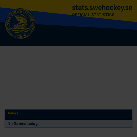
stats.swehockey.se
OFFICIAL STATISTICS
Games
No Games today..