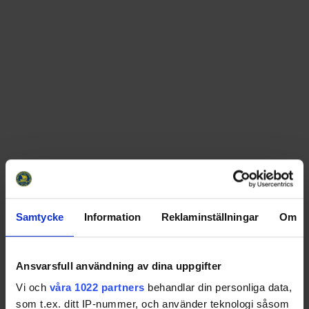
Samtycke
Information
Reklaminställningar
Om
Swehockey – Svenska Ishockeyförbundets officiella app
Ansvarsfull användning av dina uppgifter
Vi och
våra 1022 partners
behandlar din personliga data,
Swehockey ger dig tillgång till nyheter, livebevakning
som t.ex. ditt IP-nummer, och använder teknologi såsom
och statistik för samtliga ishockeyserier som spelas i