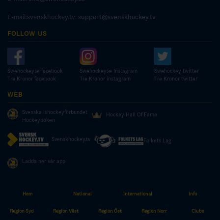
E-mail:svenskhockey.tv:
support@svenskhockey.tv
FOLLOW US
Swehockeyse facebook
Swehockeyse Instagram
Swehockey twitter
Tre Kronor facebook
Tre Kronor instagram
Tre Kronor twitter
WEB
Svenska Ishockeyförbundet
Hockey Hall Of Fame
Hockeyboken
Svenskhockey.tv
Folkets Lag
Ladda ner vår app
Hem
National
International
Info
© COPYRIGHT SWEDISH ICE HOCKEY ASSOCIATION
Region Syd
Region Väst
Region Öst
Region Norr
Clubs