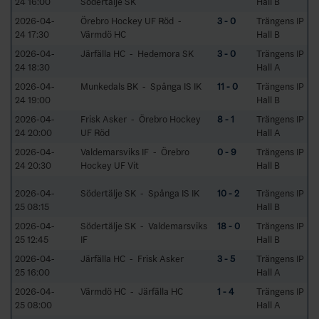
24 16:00
Södertälje SK
Hall B
2026-04-
Örebro Hockey UF Röd -
3 - 0
Trängens IP
24 17:30
Värmdö HC
Hall B
2026-04-
Järfälla HC - Hedemora SK
3 - 0
Trängens IP
24 18:30
Hall A
2026-04-
Munkedals BK - Spånga IS IK
11 - 0
Trängens IP
24 19:00
Hall B
2026-04-
Frisk Asker - Örebro Hockey
8 - 1
Trängens IP
24 20:00
UF Röd
Hall A
2026-04-
Valdemarsviks IF - Örebro
0 - 9
Trängens IP
24 20:30
Hockey UF Vit
Hall B
2026-04-
Södertälje SK - Spånga IS IK
10 - 2
Trängens IP
25 08:15
Hall B
2026-04-
Södertälje SK - Valdemarsviks
18 - 0
Trängens IP
25 12:45
IF
Hall B
2026-04-
Järfälla HC - Frisk Asker
3 - 5
Trängens IP
25 16:00
Hall A
2026-04-
Värmdö HC - Järfälla HC
1 - 4
Trängens IP
25 08:00
Hall A