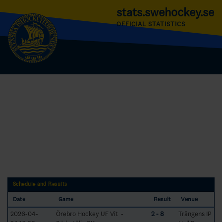
stats.swehockey.se
OFFICIAL STATISTICS
Schedule and Results
Date
Game
Result
Venue
2026-04-
Örebro Hockey UF Vit -
2 - 8
Trängens IP