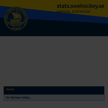
stats.swehockey.se
OFFICIAL STATISTICS
Games
No Games today..