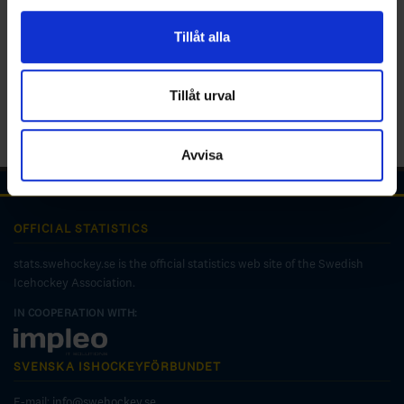
för sociala medier och analysera vår trafik. Vi
vidarebefordrar även sådana identifierare och annan
Tillåt alla
information från din enhet till de sociala medier och
annons- och analysföretag som vi samarbetar med.
Dessa kan i sin tur kombinera informationen med annan
Tillåt urval
information som du har tillhandahållit eller som de har
samlat in när du har använt deras tjänster.
Avvisa
OFFICIAL STATISTICS
stats.swehockey.se is the official statistics web site of the Swedish
Icehockey Association.
IN COOPERATION WITH:
SVENSKA ISHOCKEYFÖRBUNDET
E-mail:
info@swehockey.se