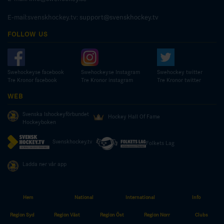
E-mail:svenskhockey.tv:
support@svenskhockey.tv
FOLLOW US
Swehockeyse facebook
Swehockeyse Instagram
Swehockey twitter
Tre Kronor facebook
Tre Kronor instagram
Tre Kronor twitter
WEB
Svenska Ishockeyförbundet
Hockey Hall Of Fame
Hockeyboken
Svenskhockey.tv
Folkets Lag
Ladda ner vår app
Hem
National
International
Info
© COPYRIGHT SWEDISH ICE HOCKEY ASSOCIATION
Region Syd
Region Väst
Region Öst
Region Norr
Clubs