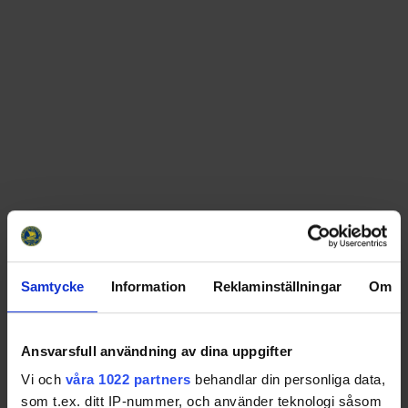
Samtycke
Information
Reklaminställningar
Om
Swehockey – Svenska Ishockeyförbundets officiella app
Ansvarsfull användning av dina uppgifter
Vi och
våra 1022 partners
behandlar din personliga data,
Swehockey ger dig tillgång till nyheter, livebevakning
som t.ex. ditt IP-nummer, och använder teknologi såsom
och statistik för samtliga ishockeyserier som spelas i