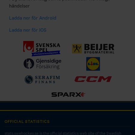
händelser
Ladda ner för Android
Ladda ner för IOS
OFFICIAL STATISTICS
stats.swehockey.se is the official statistics web site of the Swedish