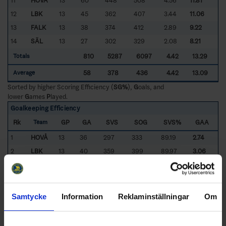
11
HOVÅ
13
60
448
508
4.56
11.81
12
LBK
13
45
362
407
3.44
11.06
13
FALK
13
38
374
412
2.89
9.22
14
SÄL
13
27
302
329
2.08
8.21
810
5287
6097
4.42
13.29
Totals
58
378
436
4.42
13.09
Average
Sorted by higher Scoring Efficiency (
SG%
),
G
oals, and
lower
G
ames
P
layed.
Goalkeeping Efficiency
Rk
GP
GA
SVS
SOG
SVS%
GAA
Team
1
HOVÅ
13
36
297
333
89.19
2.74
2
LBK
13
40
359
399
89.97
3.06
3
HANH
13
44
370
414
89.37
3.38
4
BÄCK
13
46
276
322
85.71
3.54
5
STE
13
49
352
401
87.78
3.77
Samtycke
Information
Reklaminställningar
Om
6
MÖLN
13
50
367
417
88.01
3.81
7
FRÖL
13
51
294
345
85.22
3.90