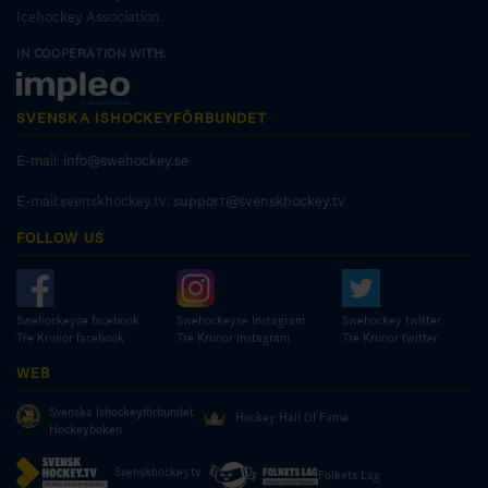
Icehockey Association.
IN COOPERATION WITH:
SVENSKA ISHOCKEYFÖRBUNDET
E-mail:
info@swehockey.se
E-mail:svenskhockey.tv:
support@svenskhockey.tv
FOLLOW US
Swehockeyse facebook
Swehockeyse Instagram
Swehockey twitter
Tre Kronor facebook
Tre Kronor instagram
Tre Kronor twitter
WEB
Svenska Ishockeyförbundet
Hockey Hall Of Fame
Hockeyboken
Svenskhockey.tv
Folkets Lag