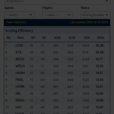
Games
Players
Teams
Team Statistics
Last update: 2018-12-16 21:58
Scoring Efficiency
Rk
GP
GF
SSG
SOG
GFA
SG%
Team
1
LYSE
13
71
365
436
5.44
16.28
2
STE
13
80
412
492
6.15
16.26
3
BÄCK
13
85
454
539
6.54
15.77
4
MÖLN
13
71
395
466
5.41
15.24
5
HANH
13
59
346
405
4.54
14.57
6
FRÖL
13
68
430
498
5.20
13.65
7
HÄRR
13
60
381
441
4.59
13.61
8
KIK
13
50
347
397
3.80
12.59
9
RÖNN
13
52
362
414
3.96
12.56
10
HISI
13
44
309
353
3.36
12.46