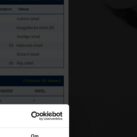
ctators
Venue
Askims Ishall
Kungsbacka Ishall (B)
Veddige Ishall
65
Kållereds Ishall
Öckerö Ishall
30
Åby Ishall
5 Rounds (15 Games)
GWSW
GWSL
0
1
2
0
0
0
0
0
Om