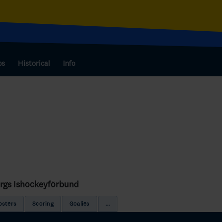
bs
Historical
Info
orgs Ishockeyförbund
osters
Scoring
Goalies
...