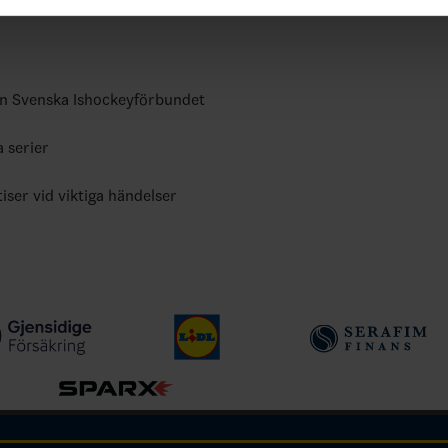
ån Svenska Ishockeyförbundet
a serier
tiser vid viktiga händelser