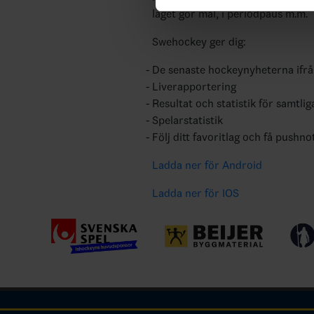
laget gör mål, i periodpaus m.m.
Swehockey ger dig:
De senaste hockeynyheterna ifr
Liverapportering
Resultat och statistik för samtlig
Spelarstatistik
Följ ditt favoritlag och få pushno
Ladda ner för Android
Ladda ner för IOS