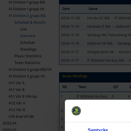
A1 Division 1 grupp Blå
A1 Division 1 grupp Vit
Date
Game
A1 Division 2 grupp Blå
2024-11-08
Hovås HC Blå - IF Mölnda
Schedule & Results
2024-11-10
Hanhals IF Blå - Kållered 
Live
2024-11-10
Varberg HK/ Falkenberg H
Overview
Schedule
2024-11-14
Kållered SK Blå - Varber
Standings
2024-11-17
Skärgårdens SK - Hovås 
Player Statistics
2024-11-17
IF Mölndal Hockey Blå - H
Team Statistics
A1 Division 2 grupp Blå/VIt
A1 Division 2 grupp Vit
Group Standings
A1:1 Vår A
RK
GP
Team
A1:1 Vår B
1
IF Mölndal Hockey
5
4
A1:1 Vår B Vårcup
Blå
A1:2 Vår A
A1:2 Vår B
2
Hanhals IF Blå
5
2
U16 Kval till SM
3
Skärgårdens SK
5
3
2023-24
4
Varberg HK/
5
2
Samtycke
2022-23