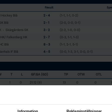
Result
Spe
l Hockey Blå
2 - 4
(1-1, 1-1, 0-2)
SK Blå
2 - 1
(2-0, 0-0, 0-1)
K - Skärgårdens SK
3 - 2
(2-2, 1-0, 0-0)
g HK/ Falkenberg HK
2 - 7
(0-3, 1-1, 1-3)
HC Blå
8 - 3
(1-1, 2-1, 5-1)
anhals IF Blå
4 - 5
(0-0, 1-3, 3-1, 0-0, 0-1)
W
T
L
GF:GA (GD)
TP
OTW
OTL
1
0
21:12 (9)
13
0
0
2
1
20:18 (2)
10
0
0
0
2
21:12 (9)
9
0
0
0
3
15:19 (-4)
6
0
0
Information
Reklaminställningar