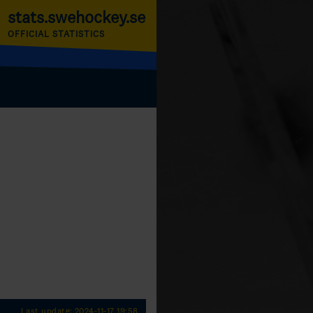
stats.swehockey.se
OFFICIAL STATISTICS
Last update: 2024-11-17 19:58