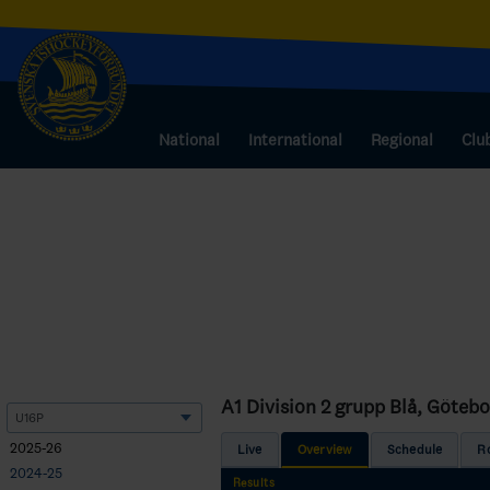
National
International
Regional
Clu
A1 Division 2 grupp Blå, Göteb
2025-26
Live
Overview
Schedule
R
2024-25
Results