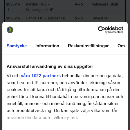
2023-11-
Partille HK 2 -
4 - 5
Vallhamra Ishall
11
Stenungsund HF
2023-11-
Hanhals IF - Bäcken HC
2 - 6
Tuve Ishall
11
Group Standings
7 Rounds (21
Samtycke
Information
Reklaminställningar
Om
Games)
RK
GP
W
T
L
GD
TP
Team
1
Bäcken HC
6
4
1
1
9
13
Ansvarsfull användning av dina uppgifter
2
Kållered SK Blå
6
4
0
2
2
12
Vi och
våra 1022 partners
behandlar din personliga data,
3
Partille HK 2
6
3
2
1
11
11
som t.ex. ditt IP-nummer, och använder teknologi såsom
cookies för att lagra och få tillgång till information på din
4
Stenungsund HF
6
2
3
1
10
11
enhet för att kunna tillhandahålla personliga annonser och
5
Frölunda HC
6
3
1
2
8
11
innehåll, annons- och innehållsmätning, åskådarinsikter
6
Hanhals IF
6
1
1
4
-17
5
och produktutveckling. Du kan själv välja vilka som får
7
Härryda HC
6
0
0
6
-23
0
använda din data och i vilka syften.