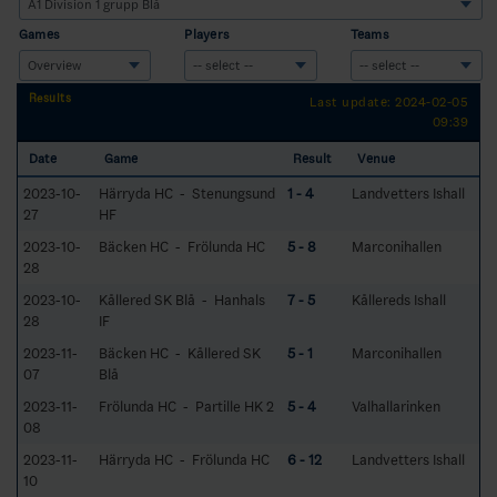
Games
Players
Teams
Results
Last update: 2024-02-05
09:39
Date
Game
Result
Venue
2023-10-
Härryda HC - Stenungsund
1 - 4
Landvetters Ishall
27
HF
2023-10-
Bäcken HC - Frölunda HC
5 - 8
Marconihallen
28
2023-10-
Kållered SK Blå - Hanhals
7 - 5
Kållereds Ishall
28
IF
2023-11-
Bäcken HC - Kållered SK
5 - 1
Marconihallen
07
Blå
2023-11-
Frölunda HC - Partille HK 2
5 - 4
Valhallarinken
08
2023-11-
Härryda HC - Frölunda HC
6 - 12
Landvetters Ishall
10