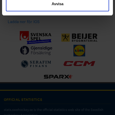
händelser
Avvisa
Ladda ner för Android
Ladda ner för IOS
OFFICIAL STATISTICS
stats.swehockey.se is the official statistics web site of the Swedish