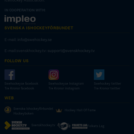
Icehockey Association.
IN COOPERATION WITH:
SVENSKA ISHOCKEYFÖRBUNDET
E-mail:
info@swehockey.se
E-mail:svenskhockey.tv:
support@svenskhockey.tv
FOLLOW US
Swehockeyse facebook
Swehockeyse Instagram
Swehockey twitter
Tre Kronor facebook
Tre Kronor instagram
Tre Kronor twitter
WEB
Svenska Ishockeyförbundet
Hockey Hall Of Fame
Hockeyboken
Svenskhockey.tv
Folkets Lag