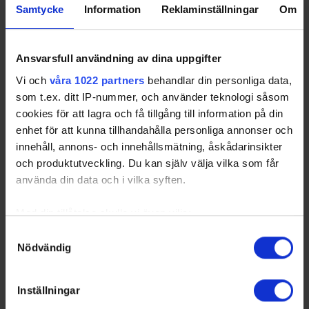
Samtycke
Information
Reklaminställningar
Om
4
Stenungsund HF
6
2
2
2
-1
10
5
Frölunda HC DamJ
6
2
1
3
-9
7
6
Lerums BK
6
2
0
4
-9
6
Ansvarsfull användning av dina uppgifter
7
Skärgårdens SK
6
1
2
3
-4
5
Vi och
våra 1022 partners
behandlar din personliga data,
som t.ex. ditt IP-nummer, och använder teknologi såsom
cookies för att lagra och få tillgång till information på din
enhet för att kunna tillhandahålla personliga annonser och
innehåll, annons- och innehållsmätning, åskådarinsikter
Swehockey – Svenska Ishockeyförbundets officiella app
och produktutveckling. Du kan själv välja vilka som får
använda din data och i vilka syften.
Swehockey ger dig tillgång till nyheter, livebevakning
och statistik för samtliga ishockeyserier som spelas i
Med din tillåtelse skulle vi även vilja:
Sverige. Du kan följa dina favoritserier och lägga upp
Samla in information om din geografiska plats som
Samtyckesval
egna favoritlag i appen. För dina favoritlag kan du
Nödvändig
kan ha en noggrannhet på upp till flera meter
sedan välja att få pushnotiser när laget gör mål, i
Identifiera din enhet genom att aktivt skanna den för
periodpaus m.m.
specifika kännetecken (fingeravtryck)
Inställningar
Swehockey ger dig:
Ta reda på mer om hur dina personliga uppgifter