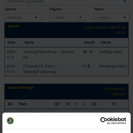
Games
Players
Teams
Results
Last update: 2023-11-14
13:50
Date
Game
Result
Venue
2023-
Varberg/Falkenberg - Bäcken
10 - 0
Veddige Ishall
11-11
HC
2023-
Frölunda HC DamJ -
1 - 5
Rambergsrinken
11-12
Varberg/Falkenberg
Group Standings
7 Rounds (21
Games)
RK
GP
W
T
L
GD
TP
Team
1
Varberg/Falkenberg
6
4
0
2
11
12
2
Bäcken HC
6
4
0
2
9
12
3
Hisingens IK
6
3
1
2
3
11