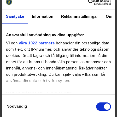
1
BÅL
2
2
28
30
93.33
1.00
2
DIF
2
5
53
58
91.38
2.45
3
NAC
2
5
45
50
90.00
2.50
Samtycke
Information
Reklaminställningar
Om
4
FLIK
2
7
32
39
82.05
3.43
19
158
177
89.27
2.35
Totals
Ansvarsfull användning av dina uppgifter
5
40
44
89.19
2.34
Average
Vi och
våra 1022 partners
behandlar din personliga data,
Sorted by lower
G
oal
A
gainst
A
verage per 40 minutes and higher
S
a
v
e
s
som t.ex. ditt IP-nummer, och använder teknologi såsom
%
cookies för att lagra och få tillgång till information på din
BÅL
- Bålsta HC
DIF
- Djurgårdens IF IF
FLIK
- Flemingsbergs IK
NAC
- Nacka HK
enhet för att kunna tillhandahålla personliga annonser och
innehåll, annons- och innehållsmätning, åskådarinsikter
och produktutveckling. Du kan själv välja vilka som får
använda din data och i vilka syften.
Swehockey – Svenska Ishockeyförbundets officiella app
Med din tillåtelse skulle vi även vilja:
Swehockey ger dig tillgång till nyheter, livebevakning
Samla in information om din geografiska plats som
Samtyckesval
och statistik för samtliga ishockeyserier som spelas i
Nödvändig
kan ha en noggrannhet på upp till flera meter
Sverige. Du kan följa dina favoritserier och lägga upp
Identifiera din enhet genom att aktivt skanna den för
egna favoritlag i appen. För dina favoritlag kan du