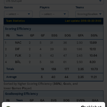
Games
Players
Teams
Team Statistics
Last update: 2016-03-20 21:02
Scoring Efficiency
Rk
GP
GF
SSG
SOG
GFA
SG%
Team
1
NAC
2
5
31
36
2.50
13.89
2
DIF
2
4
29
33
1.96
12.12
3
FLIK
2
5
42
47
2.45
10.64
4
BÅL
2
5
56
61
2.50
8.20
19
158
177
2.35
10.73
Totals
5
40
44
2.35
11.21
Average
Sorted by higher Scoring Efficiency (
SG%
),
G
oals, and
lower
G
ames
P
layed.
Goalkeeping Efficiency
Rk
GP
GA
SVS
SOG
SVS%
GAA
Team