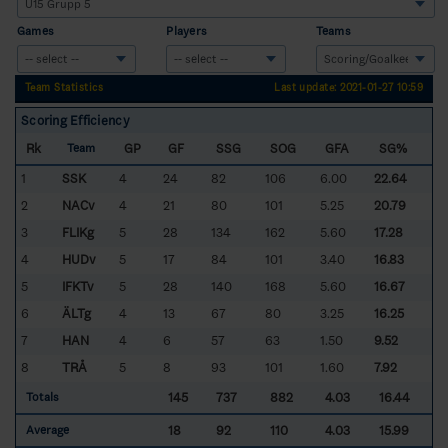
Games
Players
Teams
Team Statistics
Last update: 2021-01-27 10:59
Scoring Efficiency
Rk
GP
GF
SSG
SOG
GFA
SG%
Team
1
SSK
4
24
82
106
6.00
22.64
2
NACv
4
21
80
101
5.25
20.79
3
FLIKg
5
28
134
162
5.60
17.28
4
HUDv
5
17
84
101
3.40
16.83
5
IFKTv
5
28
140
168
5.60
16.67
6
ÄLTg
4
13
67
80
3.25
16.25
7
HAN
4
6
57
63
1.50
9.52
8
TRÅ
5
8
93
101
1.60
7.92
145
737
882
4.03
16.44
Totals
18
92
110
4.03
15.99
Average