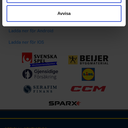
information som du har tillhandahållit eller som de har
Spelarstatistik
samlat in när du har använt deras tjänster.
Följ ditt favoritlag och få pushnotiser vid viktiga
Avvisa
händelser
Ladda ner för Android
Ladda ner för IOS