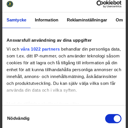
7039
9.67
Totals
503
9.67
Average
Samtycke
Information
Reklaminställningar
Om
Sorted by lower
P
enalty
Av
era
g
e (
P
enalties
i
n
M
inutes per
G
ames
P
layed)
BIF
- Brynäs IF
DIF
- Djurgårdens IF
Ansvarsfull användning av dina uppgifter
FRÖ
- Frölunda HC
FBK
- Färjestad BK
Vi och
våra 1022 partners
behandlar din personliga data,
HV71
- HV 71
MIF
- IF Malmö Redhawks
IKO
- IK Oskarshamn
LIF
- Leksands IF
som t.ex. ditt IP-nummer, och använder teknologi såsom
LHC
- Linköping HC
LHF
- Luleå HF
cookies för att lagra och få tillgång till information på din
RBK
- Rögle BK
SKE
- Skellefteå AIK
enhet för att kunna tillhandahålla personliga annonser och
VÄX
- Växjö Lakers HC
ÖHK
- Örebro HK
innehåll, annons- och innehållsmätning, åskådarinsikter
och produktutveckling. Du kan själv välja vilka som får
använda din data och i vilka syften.
Swehockey – Svenska Ishockeyförbundets officiella app
Med din tillåtelse skulle vi även vilja:
Swehockey ger dig tillgång till nyheter, livebevakning
Samla in information om din geografiska plats som
Samtyckesval
och statistik för samtliga ishockeyserier som spelas i
Nödvändig
kan ha en noggrannhet på upp till flera meter
Sverige. Du kan följa dina favoritserier och lägga upp
Identifiera din enhet genom att aktivt skanna den för