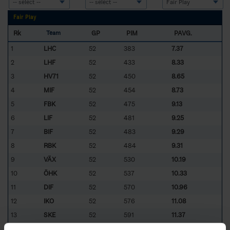
Fair Play
Rk
GP
PIM
PAVG.
Team
1
LHC
52
383
7.37
2
LHF
52
433
8.33
3
HV71
52
450
8.65
4
MIF
52
454
8.73
5
FBK
52
475
9.13
6
LIF
52
481
9.25
7
BIF
52
483
9.29
8
RBK
52
484
9.31
9
VÄX
52
530
10.19
10
ÖHK
52
537
10.33
11
DIF
52
570
10.96
12
IKO
52
576
11.08
13
SKE
52
591
11.37
14
FRÖ
52
592
11.38