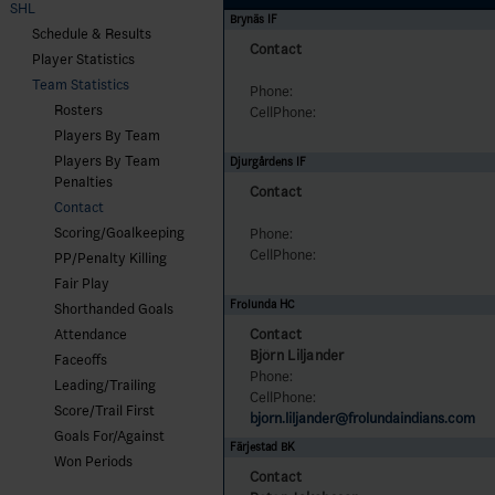
SHL
Brynäs IF
Schedule & Results
Contact
Player Statistics
Team Statistics
Phone:
Rosters
CellPhone:
Players By Team
Players By Team
Djurgårdens IF
Penalties
Contact
Contact
Scoring/Goalkeeping
Phone:
CellPhone:
PP/Penalty Killing
Fair Play
Frölunda HC
Shorthanded Goals
Contact
Attendance
Björn Liljander
Faceoffs
Phone:
Leading/Trailing
CellPhone:
Score/Trail First
bjorn.liljander@frolundaindians.com
Goals For/Against
Färjestad BK
Won Periods
Contact