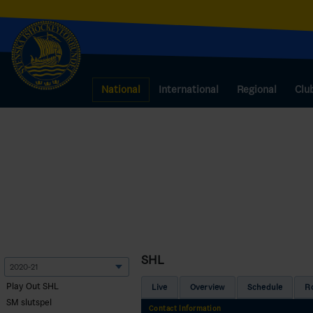
National
International
Regional
Clu
SHL
Play Out SHL
Live
Overview
Schedule
R
SM slutspel
Contact Information