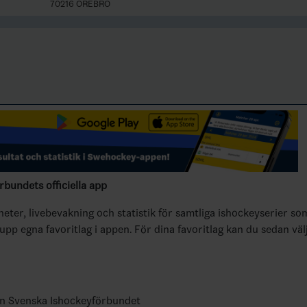
70216 ÖREBRO
bundets officiella app
yheter, livebevakning och statistik för samtliga ishockeyserier so
 upp egna favoritlag i appen. För dina favoritlag kan du sedan väl
ån Svenska Ishockeyförbundet