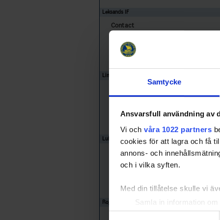
Leksands IF
Contact
Phone:
CellPhone:
Linköping HC
Samtycke
Contact
Phone:
Ansvarsfull användning av d
CellPhone:
Vi och
våra 1022 partners
be
Luleå HF
cookies för att lagra och få t
Contact
annons- och innehållsmätning
och i vilka syften.
Phone:
CellPhone:
Med din tillåtelse skulle vi äve
Samla in information om 
Rögle BK
Identifiera din enhet gen
Contact
Samtyckesval