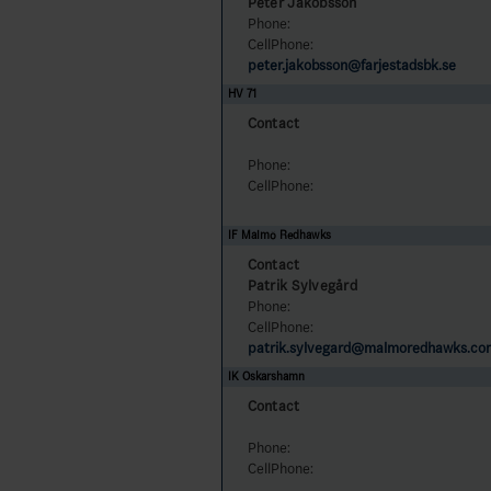
Peter Jakobsson
Phone:
CellPhone:
peter.jakobsson@farjestadsbk.se
HV 71
Contact
Phone:
CellPhone:
IF Malmö Redhawks
Contact
Patrik Sylvegård
Phone:
CellPhone:
patrik.sylvegard@malmoredhawks.c
IK Oskarshamn
Contact
Phone:
CellPhone: