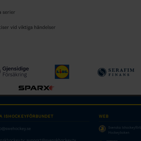
a serier
tiser vid viktiga händelser
A ISHOCKEYFÖRBUNDET
WEB
Svenska Ishockeyför
fo@swehockey.se
Hockeyboken
enskhockey.tv:
support@svenskhockey.tv