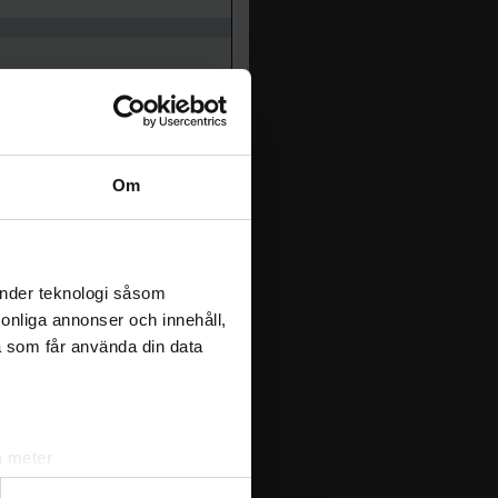
White
Blue
Om
Blue
White
änder teknologi såsom
rsonliga annonser och innehåll,
a som får använda din data
Red
Yellow
a meter
k)