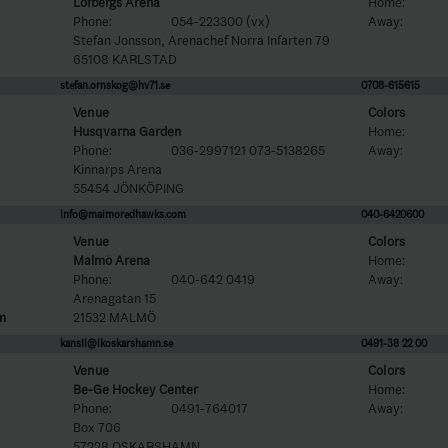
Löfbergs Arena
Home:
Phone:
054-223300 (vx)
Away:
Stefan Jonsson, Arenachef Norra Infarten 79
65108 KARLSTAD
stefan.ornskog@hv71.se
0708-615615
Venue
Colors
Husqvarna Garden
Home:
Phone:
036-2997121 073-5138265
Away:
Kinnarps Arena
55454 JÖNKÖPING
info@malmoredhawks.com
040-6420600
Venue
Colors
Malmö Arena
Home:
Phone:
040-642 0419
Away:
Arenagatan 15
om
21532 MALMÖ
kansli@ikoskarshamn.se
0491-38 22 00
Venue
Colors
Be-Ge Hockey Center
Home:
Phone:
0491-764017
Away:
Box 706
57228 OSKARSHAMN