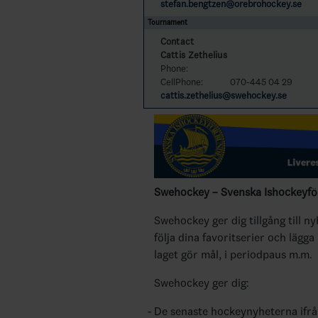
stefan.bengtzen@orebrohockey.se
Tournament
Contact
Cattis Zethelius
Phone:
CellPhone:
070-445 04 29
cattis.zethelius@swehockey.se
Swehockey – Svenska Ishockeyför
Swehockey ger dig tillgång till n
följa dina favoritserier och lägga
laget gör mål, i periodpaus m.m.
Swehockey ger dig:
De senaste hockeynyheterna ifr