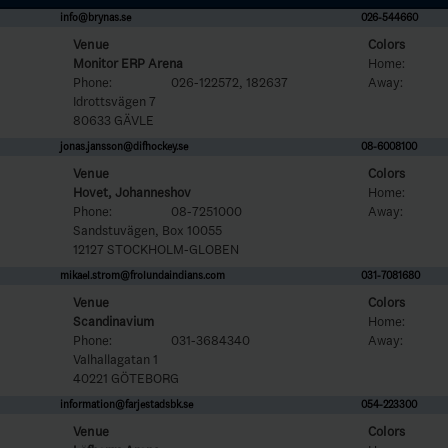
info@brynas.se
026-544660
Venue
Colors
Monitor ERP Arena
Home:
Phone:
026-122572, 182637
Away:
Idrottsvägen 7
80633 GÄVLE
jonas.jansson@difhockey.se
08-6008100
Venue
Colors
Hovet, Johanneshov
Home:
Phone:
08-7251000
Away:
Sandstuvägen, Box 10055
12127 STOCKHOLM-GLOBEN
mikael.strom@frolundaindians.com
031-7081680
Venue
Colors
Scandinavium
Home:
Phone:
031-3684340
Away:
Valhallagatan 1
40221 GÖTEBORG
information@farjestadsbk.se
054-223300
Venue
Colors