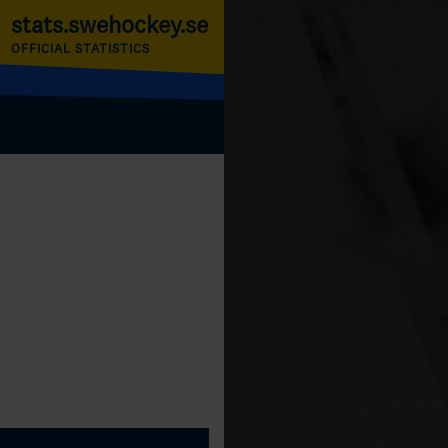
stats.swehockey.se
OFFICIAL STATISTICS