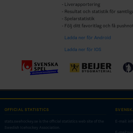
Liverapportering
Resultat och statistik för samtlig
Spelarstatistik
Följ ditt favoritlag och få pushno
Ladda ner för Android
Ladda ner för IOS
OFFICIAL STATISTICS
SVENSK
stats.swehockey.se is the official statistics web site of the
E-mail:
in
Swedish Icehockey Association.
E-mail:sv