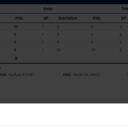
Away
Tota
AVG.
GP
Spectators
AVG.
GP
20
1
0
0
2
0
1
0
0
2
0
1
0
0
2
0
1
20
20
2
5
m
HHK
- Hanhals IF (HIF)
HHC
- Hovås HC (HHC)