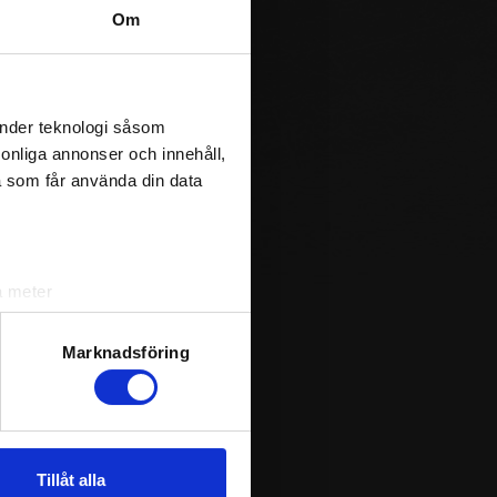
Om
änder teknologi såsom
rsonliga annonser och innehåll,
a som får använda din data
a meter
k)
ljsektionen
. Du kan ändra
Marknadsföring
andahålla funktioner för
n information från din enhet
Tillåt alla
 tur kombinera informationen