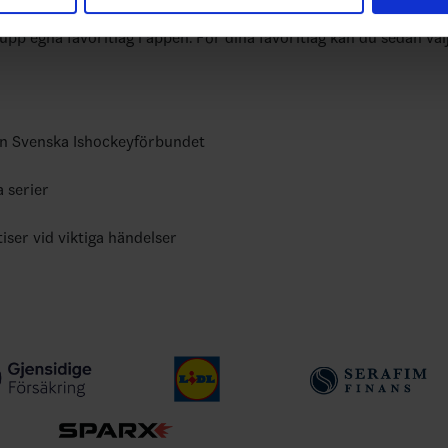
har tillhandahållit eller som de har samlat in när du har använt 
yheter, livebevakning och statistik för samtliga ishockeyserier so
 upp egna favoritlag i appen. För dina favoritlag kan du sedan väl
ån Svenska Ishockeyförbundet
a serier
tiser vid viktiga händelser