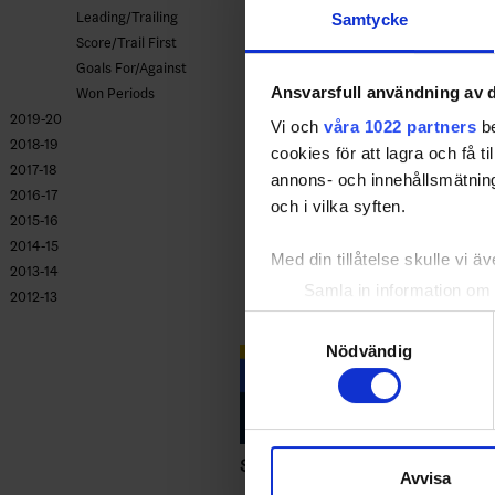
Leading/Trailing
Samtycke
Score/Trail First
Goals For/Against
Ansvarsfull användning av d
Won Periods
2019-20
Vi och
våra 1022 partners
be
2018-19
cookies för att lagra och få t
2017-18
annons- och innehållsmätning
2016-17
och i vilka syften.
2015-16
2014-15
Med din tillåtelse skulle vi äve
2013-14
Samla in information om 
2012-13
Identifiera din enhet gen
Samtyckesval
Ta reda på mer om hur dina pe
Nödvändig
eller dra tillbaka ditt samtyc
Vi använder enhetsidentifierar
sociala medier och analysera 
Swehockey – Svenska Ishockeyför
Avvisa
till de sociala medier och a