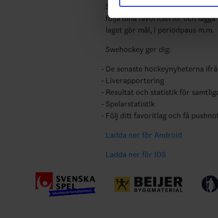
med annan information som du 
Swehockey ger dig tillgång till n
följa dina favoritserier och lägga
laget gör mål, i periodpaus m.m.
Swehockey ger dig:
De senaste hockeynyheterna ifr
Liverapportering
Resultat och statistik för samtlig
Spelarstatistik
Följ ditt favoritlag och få pushno
Ladda ner för Android
Ladda ner för IOS