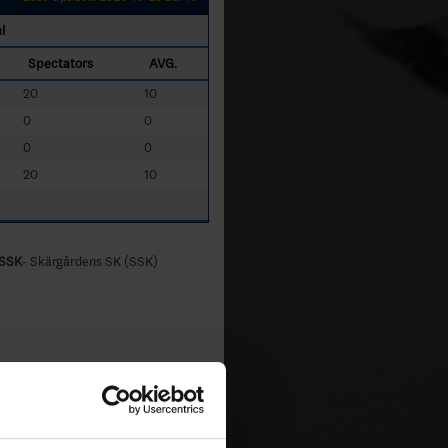
l
Spectators
AVG.
20
10
0
0
0
0
20
10
SSK
- Skärgårdens SK (SSK)