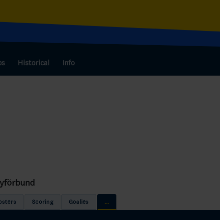
bs
Historical
Info
eyförbund
osters
Scoring
Goalies
...