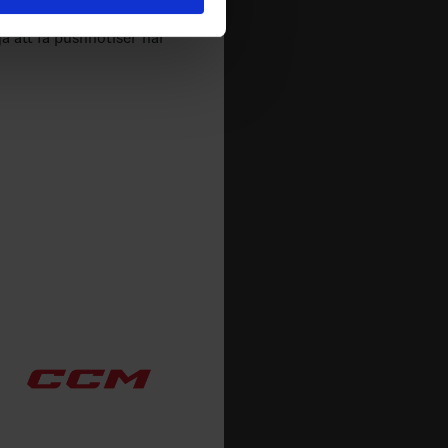
deras tjänster.
m spelas i Sverige. Du kan
ja att få pushnotiser när