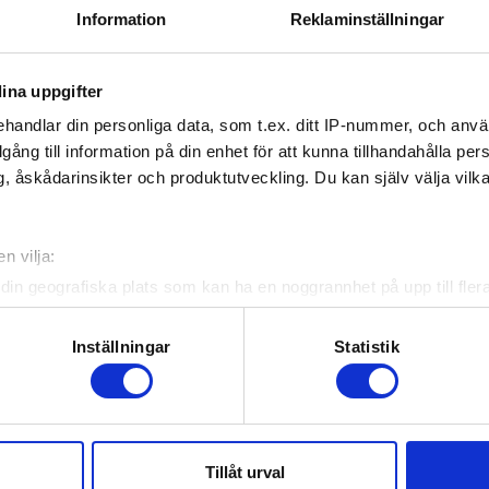
Information
Reklaminställningar
ina uppgifter
handlar din personliga data, som t.ex. ditt IP-nummer, och anv
illgång till information på din enhet för att kunna tillhandahålla pe
, åskådarinsikter och produktutveckling. Du kan själv välja vilk
n vilja:
din geografiska plats som kan ha en noggrannhet på upp till fler
om att aktivt skanna den för specifika kännetecken (fingeravtryc
rsonliga uppgifter behandlas och ställ in dina preferenser i
deta
Inställningar
Statistik
ke när som helst från cookie-förklaringen.
e för att anpassa innehållet och annonserna till användarna, tillh
vår trafik. Vi vidarebefordrar även sådana identifierare och anna
bundets officiella app
Tillåt urval
nnons- och analysföretag som vi samarbetar med. Dessa kan i sin