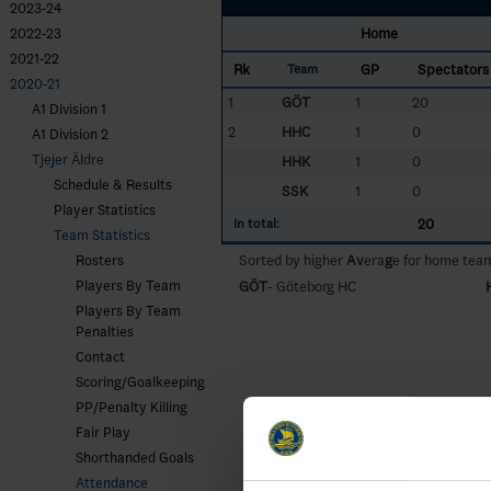
2023-24
Home
2022-23
2021-22
Rk
GP
Spectators
Team
2020-21
1
GÖT
1
20
A1 Division 1
2
HHC
1
0
A1 Division 2
Tjejer Äldre
HHK
1
0
Schedule & Results
SSK
1
0
Player Statistics
20
In total:
Team Statistics
Sorted by higher
Av
era
g
e for home tea
Rosters
Players By Team
GÖT
- Göteborg HC
Players By Team
Penalties
Contact
Scoring/Goalkeeping
PP/Penalty Killing
Fair Play
Shorthanded Goals
Attendance