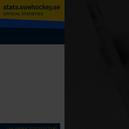
stats.swehockey.se
OFFICIAL STATISTICS
Last update: 2020-10-23 20:40