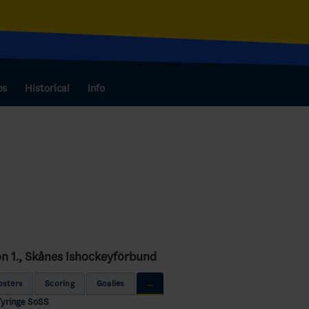
bs
Historical
Info
sion 1., Skånes Ishockeyförbund
osters
Scoring
Goalies
...
Tyringe SoSS