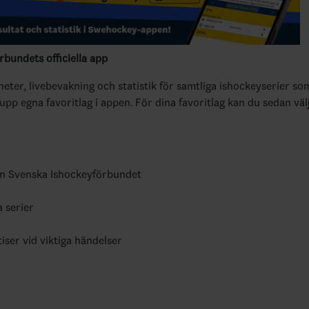
bundets officiella app
yheter, livebevakning och statistik för samtliga ishockeyserier so
 upp egna favoritlag i appen. För dina favoritlag kan du sedan väl
ån Svenska Ishockeyförbundet
a serier
tiser vid viktiga händelser