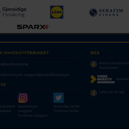
A ISHOCKEYFÖRBUNDET
WEB
Svenska Ishockeyför
fo@swehockey.se
Hockeyboken
enskhockey.tv:
support@svenskhockey.tv
Svenskho
 US
Ladda ner vår app
e facebook
Swehockeyse
Swehockey twitter
facebook
Instagram
Tre Kronor twitter
Tre Kronor instagram