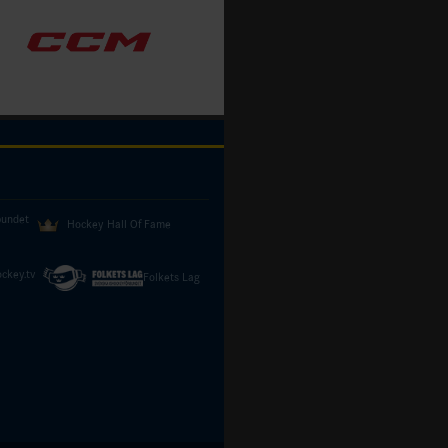
bundet
Hockey Hall Of Fame
ckey.tv
Folkets Lag