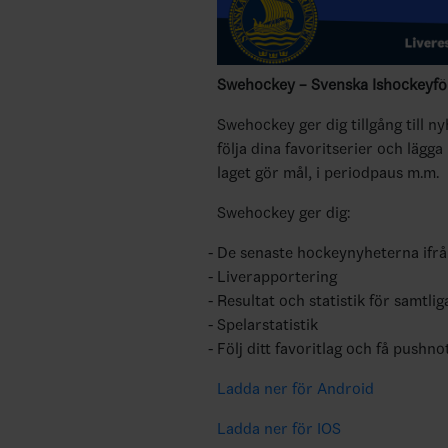
Swehockey – Svenska Ishockeyför
Swehockey ger dig tillgång till n
följa dina favoritserier och lägga
laget gör mål, i periodpaus m.m.
Swehockey ger dig:
De senaste hockeynyheterna ifr
Liverapportering
Resultat och statistik för samtlig
Spelarstatistik
Följ ditt favoritlag och få pushno
Ladda ner för Android
Ladda ner för IOS