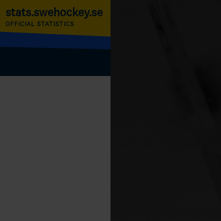
stats.swehockey.se
OFFICIAL STATISTICS