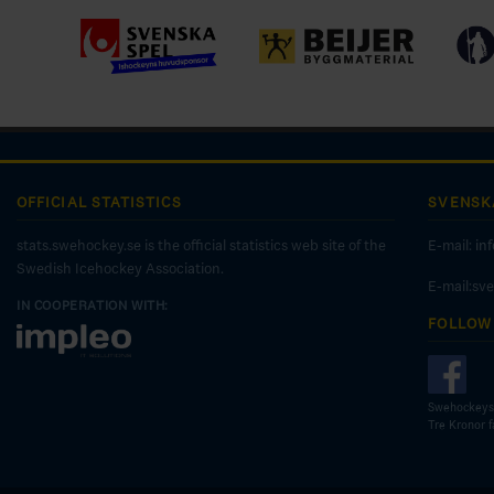
OFFICIAL STATISTICS
SVENSK
stats.swehockey.se is the official statistics web site of the
E-mail:
in
Swedish Icehockey Association.
E-mail:sv
IN COOPERATION WITH:
FOLLOW
Swehockeys
Tre Kronor 