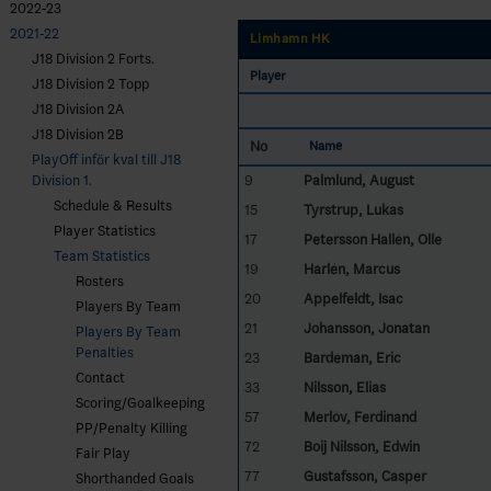
2022-23
2021-22
Limhamn HK
J18 Division 2 Forts.
Player
J18 Division 2 Topp
J18 Division 2A
J18 Division 2B
No
Name
PlayOff inför kval till J18
9
Palmlund, August
Division 1.
Schedule & Results
15
Tyrstrup, Lukas
Player Statistics
17
Petersson Hallén, Olle
Team Statistics
19
Harlén, Marcus
Rosters
20
Appelfeldt, Isac
Players By Team
21
Johansson, Jonatan
Players By Team
Penalties
23
Bardeman, Eric
Contact
33
Nilsson, Elias
Scoring/Goalkeeping
57
Merlöv, Ferdinand
PP/Penalty Killing
72
Boij Nilsson, Edwin
Fair Play
77
Gustafsson, Casper
Shorthanded Goals