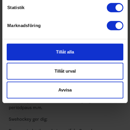
behandlas och ställ in dina preferenser i
detaljsektionen
.
4
Växjö Lakers HC
10
3
4
3
-8
13
Statistik
Du kan ändra eller dra tillbaka ditt samtycke när som
5
Nässjö HC
10
3
3
4
-10
12
helst från cookie-förklaringen.
6
Skillingaryds IS
10
1
4
5
-6
7
Marknadsföring
Vi använder enhetsidentifierare för att anpassa innehållet
och annonserna till användarna, tillhandahålla funktioner
för sociala medier och analysera vår trafik. Vi
vidarebefordrar även sådana identifierare och annan
Tillåt alla
information från din enhet till de sociala medier och
Swehockey – Svenska Ishockeyförbundets officiella app
annons- och analysföretag som vi samarbetar med.
Dessa kan i sin tur kombinera informationen med annan
Tillåt urval
Swehockey ger dig tillgång till nyheter, livebevakning
information som du har tillhandahållit eller som de har
och statistik för samtliga ishockeyserier som spelas i
samlat in när du har använt deras tjänster.
Sverige. Du kan följa dina favoritserier och lägga upp
Avvisa
egna favoritlag i appen. För dina favoritlag kan du
sedan välja att få pushnotiser när laget gör mål, i
periodpaus m.m.
Swehockey ger dig: