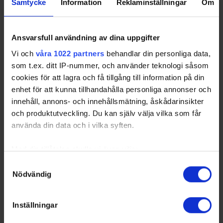
Samtycke
Information
Reklaminställningar
Om
Last 5 games
RK
GP
W
T
L
GD
TP
Team
Ansvarsfull användning av dina uppgifter
1
Växjö Lakers HC
5
3
1
1
4
10
Vi och
våra 1022 partners
behandlar din personliga data,
2
HA74
5
2
2
1
2
10
som t.ex. ditt IP-nummer, och använder teknologi såsom
3
Kallinge-Ronneby
5
2
2
1
6
8
cookies för att lagra och få tillgång till information på din
IF
enhet för att kunna tillhandahålla personliga annonser och
4
Skillingaryds IS
5
1
2
2
4
7
innehåll, annons- och innehållsmätning, åskådarinsikter
5
Mjölby HC
6
1
3
2
-9
7
och produktutveckling. Du kan själv välja vilka som får
6
Nässjö HC
6
1
2
3
-7
6
använda din data och i vilka syften.
Equal Strength
Med din tillåtelse skulle vi även vilja:
RK
GP
W
T
L
GD
TP
Team
Samla in information om din geografiska plats som
Samtyckesval
Nödvändig
kan ha en noggrannhet på upp till flera meter
1
Mjölby HC
10
4
4
2
8
16
Identifiera din enhet genom att aktivt skanna den för
2
Kallinge-Ronneby
10
4
4
2
7
16
specifika kännetecken (fingeravtryck)
IF
Inställningar
Ta reda på mer om hur dina personliga uppgifter
3
HA74
10
4
3
3
8
15