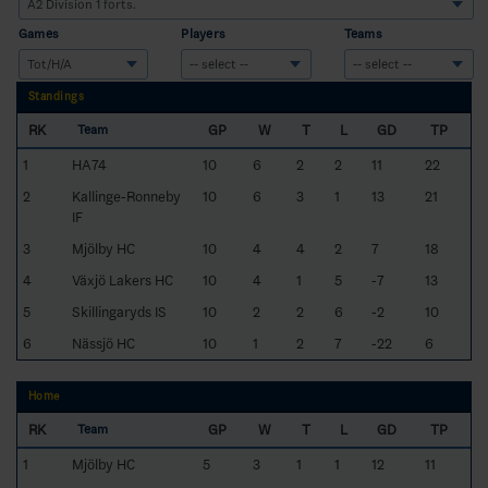
Games
Players
Teams
Standings
RK
GP
W
T
L
GD
TP
Team
1
HA74
10
6
2
2
11
22
2
Kallinge-Ronneby
10
6
3
1
13
21
IF
3
Mjölby HC
10
4
4
2
7
18
4
Växjö Lakers HC
10
4
1
5
-7
13
5
Skillingaryds IS
10
2
2
6
-2
10
6
Nässjö HC
10
1
2
7
-22
6
Home
RK
GP
W
T
L
GD
TP
Team
1
Mjölby HC
5
3
1
1
12
11